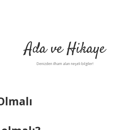
Ada ve Hikaye
Denizden ilham alan neşeli bilgiler!
 Olmalı