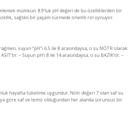
lemek mümkün. 8.9’luk pH değeri de bu özelliklerden bir
zellik, sağlıklı bir yaşam sürmede önemli rol oynuyor.
 rağmen, suyun “pH”ı 6.5 ile 8 arasındaysa, o su NÖTR olarak
 ASİT’tir. – Suyun pH’ı 8 ile 14 arasındaysa, o su BAZİK’tir. –
lük hayatta tüketime uygundur. Nötr değeri 7 olan saf su
 suya göre saf ve temiz olduğundan her alanda sorunsuz bir