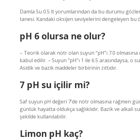
Damla Su 0.5 lt yorumlarından da bu durumu gözlem
tanesi. Kandaki oksijen seviyelerini dengeleyen bu ö
pH 6 olursa ne olur?
– Teorik olarak nötr olan suyun “pH”ı 7.0 olmasına
kabul edilir. – Suyun “pH”ı 1 ile 6.5 arasındaysa, o su
Asidik ve bazik maddeler birbirinin zıttıdır.
7 pH su içilir mi?
Saf suyun pH değeri 7’de nötr olmasına rağmen gün
günlük hayatta oldukça sağlıklıdır. Bazik ve alkali
şekilde kullanılabilir.
Limon pH kaç?