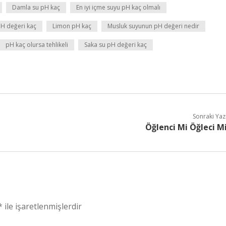
Damla su pH kaç
En iyi içme suyu pH kaç olmalı
 pH değeri kaç
Limon pH kaç
Musluk suyunun pH değeri nedir
pH kaç olursa tehlikeli
Saka su pH değeri kaç
Sonraki Yaz
Öğlenci Mi Öğleci M
*
ile işaretlenmişlerdir