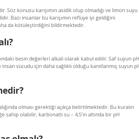
dir. Söz konusu karışımın asidik olup olmadığı ve limon suyu
dir. Bazı insanlar bu karışımın reflüye iyi geldiğini
a da kötüleştirdiğini bildirmektedir.
alı?
asındaki besin değerleri alkali olarak kabul edilir. Saf suyun p
ve insan vücudu için daha sağlıklı olduğu kanıtlanmış suyun p
nedir?
ığında olması gerektiği açıkça belirtilmektedir. Bu kuralın
iğe sahip olabilir, karbonatlı su – 4,5’in altında bir pH
kaç olmalı?