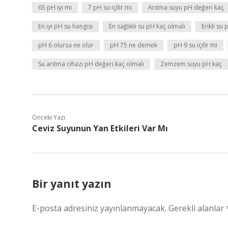
65 pH iyi mi
7 pH su içilir mi
Arıtma suyu pH değeri kaç
En iyi pH su hangisi
En sağlıklı su pH kaç olmalı
Erikli su
pH 6 olursa ne olur
pH 75 ne demek
pH 9 su içilir mi
Su arıtma cihazı pH değeri kaç olmalı
Zemzem suyu pH kaç
Önceki Yazı
Ceviz Suyunun Yan Etkileri Var Mı
Bir yanıt yazın
E-posta adresiniz yayınlanmayacak.
Gerekli alanlar