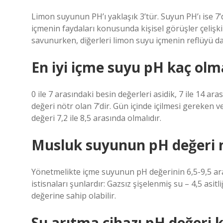
Limon suyunun PH’ı yaklaşık 3’tür. Suyun PH’ı ise 7’
içmenin faydaları konusunda kişisel görüşler çelişkili
savunurken, diğerleri limon suyu içmenin reflüyü dah
En iyi içme suyu pH kaç olm
0 ile 7 arasındaki besin değerleri asidik, 7 ile 14 ar
değeri nötr olan 7’dir. Gün içinde içilmesi gereken 
değeri 7,2 ile 8,5 arasında olmalıdır.
Musluk suyunun pH değeri 
Yönetmelikte içme suyunun pH değerinin 6,5-9,5 aral
istisnaları şunlardır: Gazsız şişelenmiş su – 4,5 asitl
değerine sahip olabilir.
Su arıtma cihazı pH değeri 