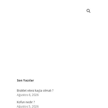
Sidebar
Son Yazılar
ilbet yeni giriş
famecasino gi
Bisiklet vitesi kaçta olmalı ?
Ağustos 6, 2026
Kofun nedir ?
Ağustos 5, 2026