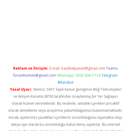
sino giriş
ilbet giriş adresi
www.betexper.xyz/
Reklam ve İletişim:
E-mail:
backlinkpaneli@gmail.com
Teams:
forumhizmeti@gmail.com
Whatsapp: 0262 606 0 726
Telegram:
@karabul
Yasal Uyarı:
Sitemiz, 5651 Sayılı Kanun gereğince Bilgi Teknolojileri
ve İletişim Kurumu (BTK) tarafından onaylanmış bir Yer Sağlayıcı
olarak hizmet vermektedir. Bu nedenle, sitedeki içerikleri proaktif
olarak denetleme veya araştırma yükümlülüğümüz bulunmamaktadır.
Ancak, üyelerimiz yazdıkları içeriklerin sorumluluğunu taşımakta olup,
siteye üye olarak bu sorumluluğu kabul etmiş sayılırlar. Bu internet