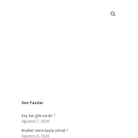
Sidebar
Son Yazılar
ilbet yeni giriş
famecasino gi
Kaç kat gök vardır ?
Ağustos 7, 2026
Bisiklet vitesi kaçta olmalı ?
Ağustos 6, 2026