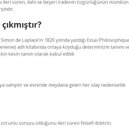
nı ileri süren, ilahi ve beşeri iradenin özgürlüğünün mümkün
ıtıdır.
çıkmıştır?
Simon de Laplace’ın 1820 yılında yazdığı Essai Philosophiqu
ir Deneme) adlı kitabında ortaya koyduğu determinizm tanımı v
kin kesin tanım olarak kabul edildi.
ıya sahiptir ve evrende meydana gelen her olay nedensellik
zorunlu sonucu olduğunu ileri süren felsefi doktrin.