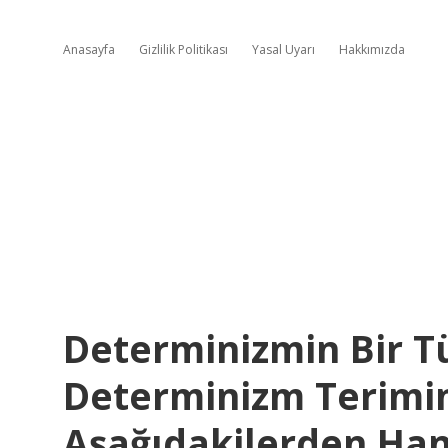
Anasayfa
Gizlilik Politikası
Yasal Uyarı
Hakkımızda
Determinizmin Bir T
Determinizm Terimini
Aşağıdakilerden Hang