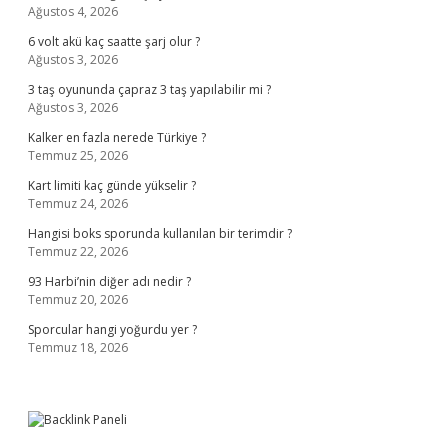
Ağustos 4, 2026
6 volt akü kaç saatte şarj olur ?
Ağustos 3, 2026
3 taş oyununda çapraz 3 taş yapılabilir mi ?
Ağustos 3, 2026
Kalker en fazla nerede Türkiye ?
Temmuz 25, 2026
Kart limiti kaç günde yükselir ?
Temmuz 24, 2026
Hangisi boks sporunda kullanılan bir terimdir ?
Temmuz 22, 2026
93 Harbi’nin diğer adı nedir ?
Temmuz 20, 2026
Sporcular hangi yoğurdu yer ?
Temmuz 18, 2026