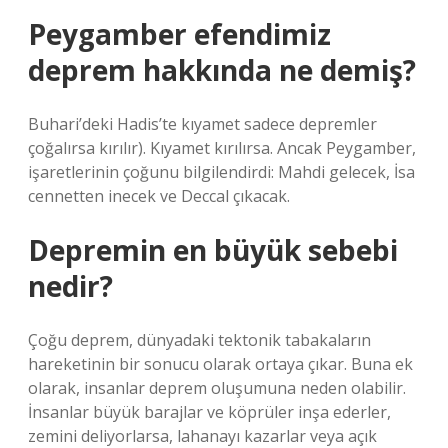
Peygamber efendimiz
deprem hakkında ne demiş?
Buhari’deki Hadis’te kıyamet sadece depremler
çoğalırsa kırılır). Kıyamet kırılırsa. Ancak Peygamber,
işaretlerinin çoğunu bilgilendirdi: Mahdi gelecek, İsa
cennetten inecek ve Deccal çıkacak.
Depremin en büyük sebebi
nedir?
Çoğu deprem, dünyadaki tektonik tabakaların
hareketinin bir sonucu olarak ortaya çıkar. Buna ek
olarak, insanlar deprem oluşumuna neden olabilir.
İnsanlar büyük barajlar ve köprüler inşa ederler,
zemini deliyorlarsa, lahanayı kazarlar veya açık