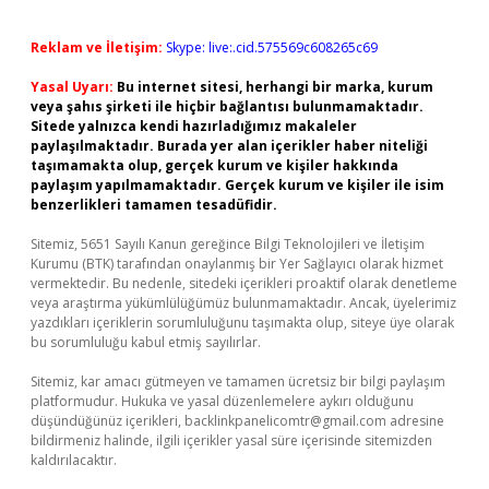
Reklam ve İletişim:
Skype: live:.cid.575569c608265c69
Yasal Uyarı:
Bu internet sitesi, herhangi bir marka, kurum
veya şahıs şirketi ile hiçbir bağlantısı bulunmamaktadır.
Sitede yalnızca kendi hazırladığımız makaleler
paylaşılmaktadır. Burada yer alan içerikler haber niteliği
taşımamakta olup, gerçek kurum ve kişiler hakkında
paylaşım yapılmamaktadır. Gerçek kurum ve kişiler ile isim
benzerlikleri tamamen tesadüfidir.
Sitemiz, 5651 Sayılı Kanun gereğince Bilgi Teknolojileri ve İletişim
Kurumu (BTK) tarafından onaylanmış bir Yer Sağlayıcı olarak hizmet
vermektedir. Bu nedenle, sitedeki içerikleri proaktif olarak denetleme
veya araştırma yükümlülüğümüz bulunmamaktadır. Ancak, üyelerimiz
yazdıkları içeriklerin sorumluluğunu taşımakta olup, siteye üye olarak
bu sorumluluğu kabul etmiş sayılırlar.
Sitemiz, kar amacı gütmeyen ve tamamen ücretsiz bir bilgi paylaşım
platformudur. Hukuka ve yasal düzenlemelere aykırı olduğunu
düşündüğünüz içerikleri,
backlinkpanelicomtr@gmail.com
adresine
bildirmeniz halinde, ilgili içerikler yasal süre içerisinde sitemizden
kaldırılacaktır.