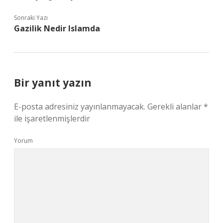
Sonraki Yazı
Gazilik Nedir Islamda
Bir yanıt yazın
E-posta adresiniz yayınlanmayacak.
Gerekli alanlar
*
ile işaretlenmişlerdir
Yorum