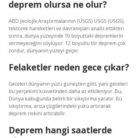
deprem olursa ne olur?
ABD Jeolojik Araştırmalarının (USGS) USGS (USGS),
tektonik hareketleri ve davranışları analiz ettikten
sonra, dünya yüzeyinde 10 boyuttaki depremlerin
vermeyeceğini söylüyor. 12 boyutlu bir deprem çok
zordur, dünyanın yüzeyi geçer.
Felaketler neden gece çıkar?
Geceleri dünyanın yüzü güneşten gitti, yani geceleri
bu yerçekimi kuvvetinden daha az etkileniyor. Bu,
Dünya kabuğunda belirli bir sıkıştırma yaratır. Bu
sıkıştırma, arıza çizgilerindeki yükü artırarak
deprem riskini artırabilir.
Deprem hangi saatlerde