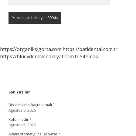
https://organiksigorta.com
https://batidental.com.tr
https://bluevdenevenakliyat.com.tr
Sitemap
Sidebar
Son Yazılar
Bisiklet vitesi kaçta olmalı ?
Ağustos 6, 2026
Kofun nedir ?
Ağustos 5, 2026
Avans otomatiği ne işe yarar ?