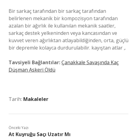
Bir sarkaç tarafından bir sarkaç tarafından
belirlenen mekanik bir kompozisyon tarafından
azalan bir ağırlık ile kullanılan mekanik saatler,
sarkaç destek yelkeninden veya kancasından ve
kuvvet veren ağırlıktan atlayabildiğinden, orta, güçlü
bir depremle kolayca durdurulabilir. kayıştan atlar ,.
Tavsiyeli Bağlantılar:
Çanakkale Savaşında Kaç
Düşman Askeri Öldü
Tarih:
Makaleler
Önceki Yazı
At Kuyruğu Saçı Uzatır Mı