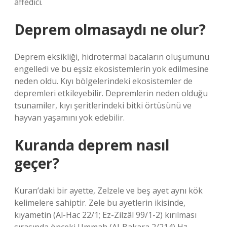
affedici.
Deprem olmasaydı ne olur?
Deprem eksikliği, hidrotermal bacaların oluşumunu
engelledi ve bu eşsiz ekosistemlerin yok edilmesine
neden oldu. Kıyı bölgelerindeki ekosistemler de
depremleri etkileyebilir. Depremlerin neden olduğu
tsunamiler, kıyı şeritlerindeki bitki örtüsünü ve
hayvan yaşamını yok edebilir.
Kuranda deprem nasıl
geçer?
Kuran’daki bir ayette, Zelzele ve beş ayet aynı kök
kelimelere sahiptir. Zele bu ayetlerin ikisinde,
kıyametin (Al-Hac 22/1; Ez-Zilzâl 99/1-2) kırılması