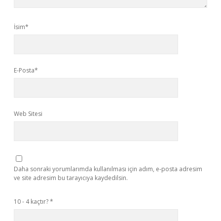
İsim*
E-Posta*
Web Sitesi
Daha sonraki yorumlarımda kullanılması için adım, e-posta adresim
ve site adresim bu tarayıcıya kaydedilsin.
10 - 4 kaçtır?
*