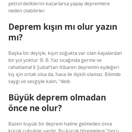
petrol deliklerini kazarlarsa yapay depremlere
neden olabilirler.
Deprem kışın mı olur yazın
mı?
Başka bir deyişle, kışın soğukta var olan kayalardan
bir yol yoktur: B. B. Yaz sıcağında germe ve
rahatlama! 6 Şubat’tan itibaren depremin eşdeğeri
kış için ortak olsa da, hava ile ilişkili olamaz. Bilimde
saygı ve sevgiyle kalın, “dedi.
Büyük deprem olmadan
önce ne olur?
Bazen büyük bir deprem haline gelmeden önce
küçük çubuklar vardır. Bu küçük titremelere “öncü