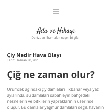
menüyü
Anasayfa
aç
Gizlilik Politikası
Ada ve Hikaye
Yasal Uyarı
Denizden ilham alan neşeli bilgiler!
Hakkımızda
Çiy Nedir Hava Olayı
Tarih: Haziran 30, 2025
Çiğ ne zaman olur?
Örümcek ağındaki çiy damlaları. İlkbahar veya yaz
aylarında, su damlaları sabahleyin bahçedeki
nesnelerin ve bitkilerin yapraklarının üzerinde
oluşur. Bu damlalar yağmur damlaları değil, havanın