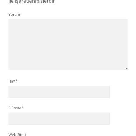
ile işaretlenmişlerdir
Yorum
İsim*
E-Posta*
Web Sitesi