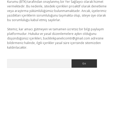
Kurumu (BTK) tarafından onaylanmış bir Yer Sağlayıcı olarak hizmet
vermektedir. Bu nedenle, sitedeki içerikleri proaktif olarak denetleme
veya araştırma yükümlülüğümüz bulunmamaktadır. Ancak, üyelerimiz
yazdıkları içeriklerin sorumluluğunu taşımakta olup, siteye üye olarak
bu sorumluluğu kabul etmiş sayılırlar.
Sitemiz, kar amacı gütmeyen ve tamamen ücretsiz bir bilgi paylaşım
platformudur. Hukuka ve yasal düzenlemelere aykırı olduğunu
düşündüğünüz içerikleri,
backlinkpanelicomtr@gmail.com
adresine
bildirmeniz halinde, ilgili içerikler yasal süre içerisinde sitemizden
kaldırılacaktır.
Arama
ino giriş
ilbet giriş adresi
www.betexper.xyz/