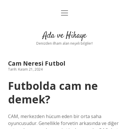
menüyü
Anasayfa
aç
Gizlilik Politikası
Ada ve Hikaye
Yasal Uyarı
Denizden ilham alan neşeli bilgiler!
Hakkımızda
Cam Neresi Futbol
Tarih: Kasım 21, 2024
Futbolda cam ne
demek?
CAM, merkezden hücum eden bir orta saha
oyuncusudur. Genellikle forvetin arkasında ve diğer