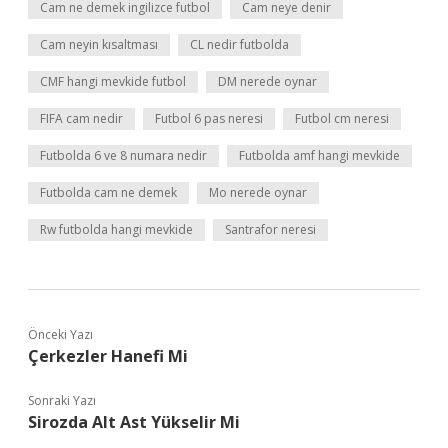
Cam ne demek ingilizce futbol
Cam neye denir
Cam neyin kısaltması
CL nedir futbolda
CMF hangi mevkide futbol
DM nerede oynar
FIFA cam nedir
Futbol 6 pas neresi
Futbol cm neresi
Futbolda 6 ve 8 numara nedir
Futbolda amf hangi mevkide
Futbolda cam ne demek
Mo nerede oynar
Rw futbolda hangi mevkide
Santrafor neresi
Önceki Yazı
Çerkezler Hanefi Mi
Sonraki Yazı
Sirozda Alt Ast Yükselir Mi