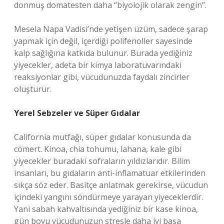
donmuş domatesten daha “biyolojik olarak zengin”.
Mesela Napa Vadisi’nde yetişen üzüm, sadece şarap
yapmak için değil, içerdiği polifenoller sayesinde
kalp sağlığına katkıda bulunur. Burada yediğiniz
yiyecekler, adeta bir kimya laboratuvarındaki
reaksiyonlar gibi, vücudunuzda faydalı zincirler
oluşturur.
Yerel Sebzeler ve Süper Gıdalar
California mutfağı, süper gıdalar konusunda da
cömert. Kinoa, chia tohumu, lahana, kale gibi
yiyecekler buradaki sofraların yıldızlarıdır. Bilim
insanları, bu gıdaların anti-inflamatuar etkilerinden
sıkça söz eder. Basitçe anlatmak gerekirse, vücudun
içindeki yangını söndürmeye yarayan yiyeceklerdir.
Yani sabah kahvaltısında yediğiniz bir kase kinoa,
gün boyu vücudunuzun stresle daha iyi başa