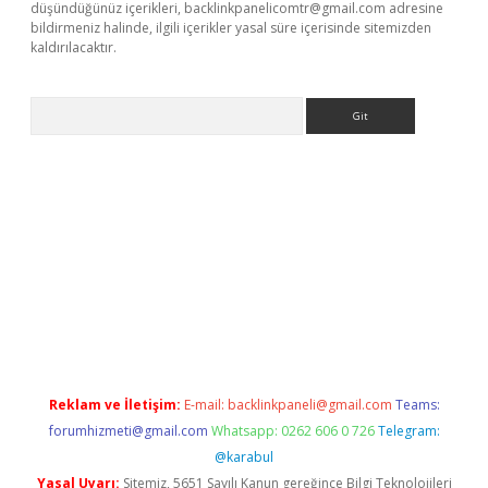
düşündüğünüz içerikleri,
backlinkpanelicomtr@gmail.com
adresine
bildirmeniz halinde, ilgili içerikler yasal süre içerisinde sitemizden
kaldırılacaktır.
Arama
ino giriş
ilbet giriş adresi
www.betexper.xyz/
Reklam ve İletişim:
E-mail:
backlinkpaneli@gmail.com
Teams:
forumhizmeti@gmail.com
Whatsapp: 0262 606 0 726
Telegram:
@karabul
Yasal Uyarı:
Sitemiz, 5651 Sayılı Kanun gereğince Bilgi Teknolojileri