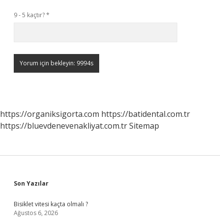
9 - 5 kaçtır?
*
https://organiksigorta.com
https://batidental.com.tr
https://bluevdenevenakliyat.com.tr
Sitemap
Sidebar
Son Yazılar
Bisiklet vitesi kaçta olmalı ?
Ağustos 6, 2026