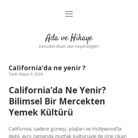
menüyü
Anasayfa
aç
Gizlilik Politikası
Ada ve Hikaye
Yasal Uyarı
Denizden ilham alan neşeli bilgiler!
Hakkımızda
California’da ne yenir ?
Tarih: Mayıs 9, 2026
California’da Ne Yenir?
Bilimsel Bir Mercekten
Yemek Kültürü
California, sadece güneşi, plajları ve Hollywood’la
değil, aynı zamanda mutfak kültürüyle de öne çıkan