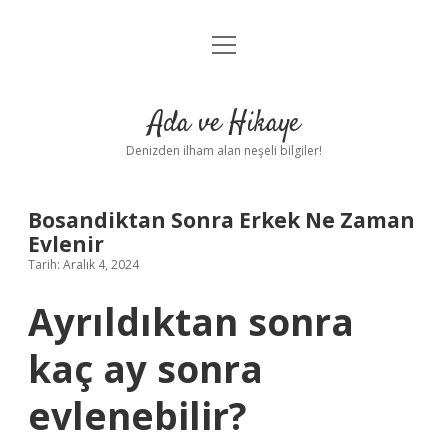
menüyü
Anasayfa
aç
Gizlilik Politikası
Ada ve Hikaye
Yasal Uyarı
Denizden ilham alan neşeli bilgiler!
Hakkımızda
Bosandiktan Sonra Erkek Ne Zaman
Evlenir
Tarih: Aralık 4, 2024
Ayrıldıktan sonra
kaç ay sonra
evlenebilir?