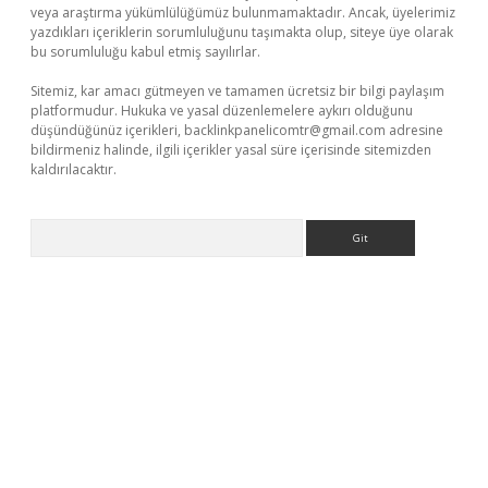
veya araştırma yükümlülüğümüz bulunmamaktadır. Ancak, üyelerimiz
yazdıkları içeriklerin sorumluluğunu taşımakta olup, siteye üye olarak
bu sorumluluğu kabul etmiş sayılırlar.
Sitemiz, kar amacı gütmeyen ve tamamen ücretsiz bir bilgi paylaşım
platformudur. Hukuka ve yasal düzenlemelere aykırı olduğunu
düşündüğünüz içerikleri,
backlinkpanelicomtr@gmail.com
adresine
bildirmeniz halinde, ilgili içerikler yasal süre içerisinde sitemizden
kaldırılacaktır.
Arama
 giriş
ilbet giriş adresi
www.betexper.xyz/