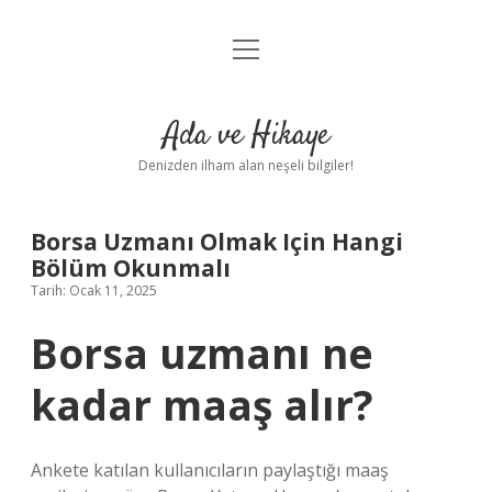
menüyü
Anasayfa
aç
Gizlilik Politikası
Ada ve Hikaye
Yasal Uyarı
Denizden ilham alan neşeli bilgiler!
Hakkımızda
Borsa Uzmanı Olmak Için Hangi
Bölüm Okunmalı
Tarih: Ocak 11, 2025
Borsa uzmanı ne
kadar maaş alır?
Ankete katılan kullanıcıların paylaştığı maaş