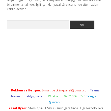
düşündüğünüz içerikleri,
backlinkpanelicomtr@gmail.com
adresine
bildirmeniz halinde, ilgili içerikler yasal süre içerisinde sitemizden
kaldırılacaktır.
Arama
o giriş
ilbet giriş adresi
www.betexper.xyz/
Reklam ve İletişim:
E-mail:
backlinkpaneli@gmail.com
Teams:
forumhizmeti@gmail.com
Whatsapp: 0262 606 0 726
Telegram:
@karabul
Yasal Uyarı:
Sitemiz, 5651 Sayılı Kanun gereğince Bilgi Teknolojileri