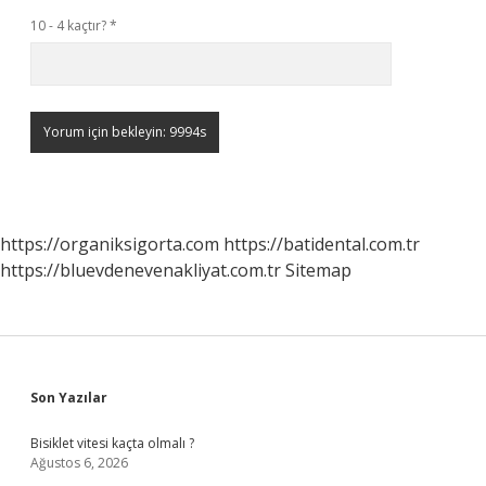
10 - 4 kaçtır?
*
https://organiksigorta.com
https://batidental.com.tr
https://bluevdenevenakliyat.com.tr
Sitemap
Sidebar
Son Yazılar
Bisiklet vitesi kaçta olmalı ?
Ağustos 6, 2026