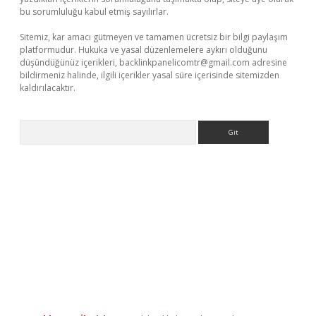
bu sorumluluğu kabul etmiş sayılırlar.
Sitemiz, kar amacı gütmeyen ve tamamen ücretsiz bir bilgi paylaşım
platformudur. Hukuka ve yasal düzenlemelere aykırı olduğunu
düşündüğünüz içerikleri,
backlinkpanelicomtr@gmail.com
adresine
bildirmeniz halinde, ilgili içerikler yasal süre içerisinde sitemizden
kaldırılacaktır.
Arama
ino giriş
ilbet giriş adresi
www.betexper.xyz/