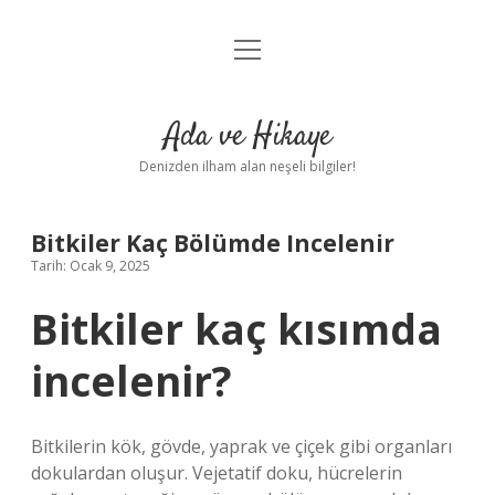
menüyü
Anasayfa
aç
Gizlilik Politikası
Ada ve Hikaye
Yasal Uyarı
Denizden ilham alan neşeli bilgiler!
Hakkımızda
Bitkiler Kaç Bölümde Incelenir
Tarih: Ocak 9, 2025
Bitkiler kaç kısımda
incelenir?
Bitkilerin kök, gövde, yaprak ve çiçek gibi organları
dokulardan oluşur. Vejetatif doku, hücrelerin