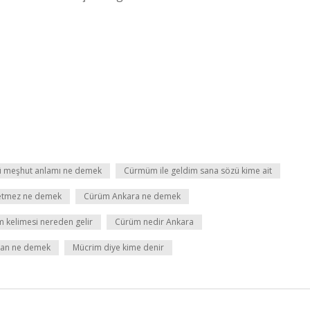
 meşhut anlamı ne demek
Cürmüm ile geldim sana sözü kime ait
etmez ne demek
Cürüm Ankara ne demek
 kelimesi nereden gelir
Cürüm nedir Ankara
nsan ne demek
Mücrim diye kime denir