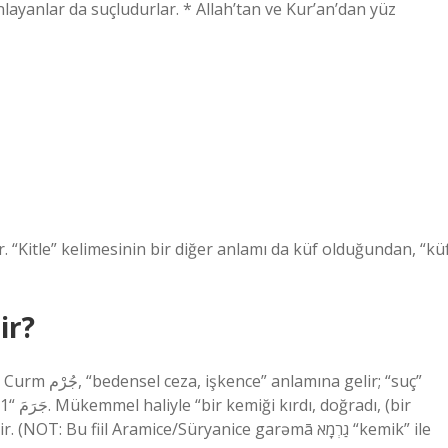
nlayanlar da suçludurlar. * Allah’tan ve Kur’an’dan yüz
 “Kitle” kelimesinin bir diğer anlamı da küf olduğundan, “kü
ir?
 gelir; “suç”
OT: Bu fiil Aramice/Süryanice garəmā גַרְמָא “kemik” ile