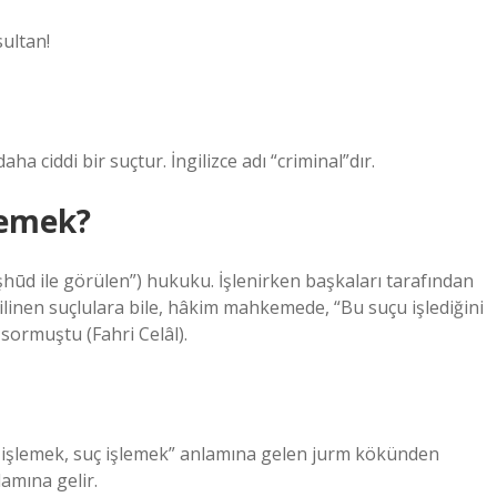
sultan!
ha ciddi bir suçtur. İngilizce adı “criminal”dır.
demek?
ilinen suçlulara bile, hâkim mahkemede, “Bu suçu işlediğini
sormuştu (Fahri Celâl).
işlemek, suç işlemek” anlamına gelen jurm kökünden
lamına gelir.