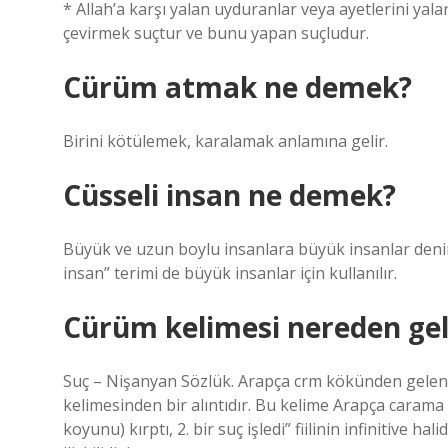
* Allah’a karşı yalan uyduranlar veya ayetlerini yala
çevirmek suçtur ve bunu yapan suçludur.
Cürüm atmak ne demek?
Birini kötülemek, karalamak anlamına gelir.
Cüsseli insan ne demek?
Büyük ve uzun boylu insanlara büyük insanlar denir.
insan” terimi de büyük insanlar için kullanılır.
Cürüm kelimesi nereden gel
Suç – Nişanyan Sözlük. Arapça crm kökünden gelen Curm جُرْم, “bedensel ceza, işkence” anlamına
kelimesinden bir alıntıdır. Bu kelime Arapça carama جَرَمَ “1. Mükemmel haliyle “bir kemiği kırdı, doğradı, (bir
koyunu) kırptı, 2. bir suç işledi” fiilinin infinitive halidir. (N