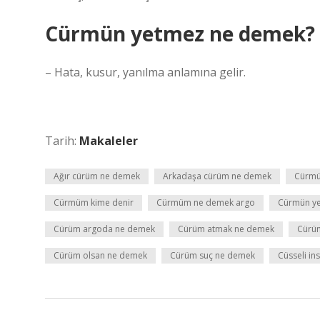
Cürmün yetmez ne demek?
– Hata, kusur, yanılma anlamına gelir.
Tarih:
Makaleler
Ağır cürüm ne demek
Arkadaşa cürüm ne demek
Cürmü
Cürmüm kime denir
Cürmüm ne demek argo
Cürmün y
Cürüm argoda ne demek
Cürüm atmak ne demek
Cürüm
Cürüm olsan ne demek
Cürüm suç ne demek
Cüsseli i