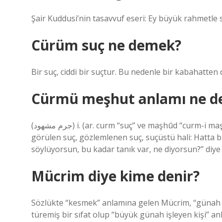
Şair Kuddusi’nin tasavvuf eseri: Ey büyük rahmetle 
Cürüm suç ne demek?
Bir suç, ciddi bir suçtur. Bu nedenle bir kabahatten da
Cürmü meşhut anlamı ne 
(ﺟﺮﻡ ﻣﺸﻬﻮﺩ) i. (ar. curm “suç” ve maşhūd “curm-i maşhūd ile görülen”) hukuku. İşlenirken başkaları tarafından
görülen suç, gözlemlenen suç, suçüstü hali: Hatta b
söylüyorsun, bu kadar tanık var, ne diyorsun?” diye 
Mücrim diye kime denir?
Sözlükte “kesmek” anlamına gelen Mücrim, “günah 
türemiş bir sıfat olup “büyük günah işleyen kişi” an