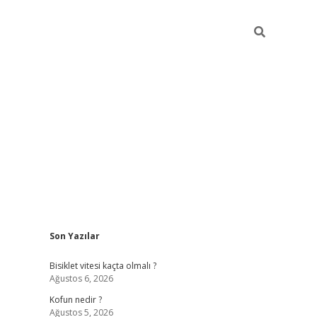
Sidebar
Son Yazılar
ilbet yeni giriş
famecasino g
Bisiklet vitesi kaçta olmalı ?
Ağustos 6, 2026
Kofun nedir ?
Ağustos 5, 2026