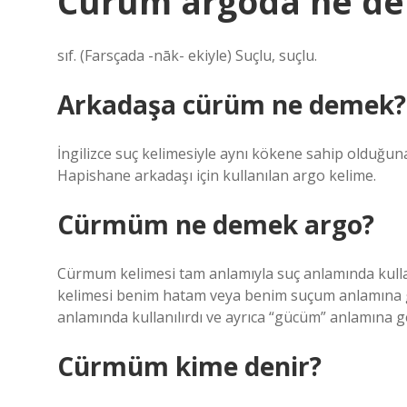
Cürüm argoda ne d
sıf. (Farsçada -nāk- ekiyle) Suçlu, suçlu.
Arkadaşa cürüm ne demek?
İngilizce suç kelimesiyle aynı kökene sahip olduğuna 
Hapishane arkadaşı için kullanılan argo kelime.
Cürmüm ne demek argo?
Cürmum kelimesi tam anlamıyla suç anlamında kullan
kelimesi benim hatam veya benim suçum anlamına g
anlamında kullanılırdı ve ayrıca “gücüm” anlamına ge
Cürmüm kime denir?