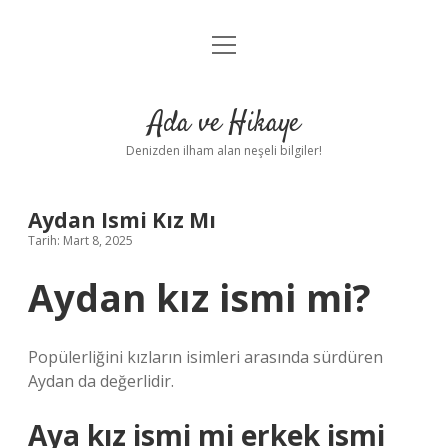
menüyü
Anasayfa
aç
Gizlilik Politikası
Ada ve Hikaye
Yasal Uyarı
Denizden ilham alan neşeli bilgiler!
Hakkımızda
Aydan Ismi Kız Mı
Tarih: Mart 8, 2025
Aydan kız ismi mi?
Popülerliğini kızların isimleri arasında sürdüren
Aydan da değerlidir.
Aya kız ismi mi erkek ismi