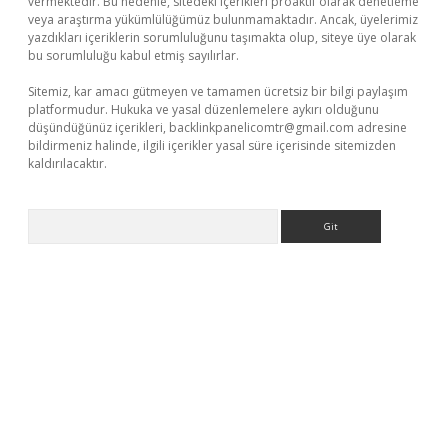
vermektedir. Bu nedenle, sitedeki içerikleri proaktif olarak denetleme
veya araştırma yükümlülüğümüz bulunmamaktadır. Ancak, üyelerimiz
yazdıkları içeriklerin sorumluluğunu taşımakta olup, siteye üye olarak
bu sorumluluğu kabul etmiş sayılırlar.
Sitemiz, kar amacı gütmeyen ve tamamen ücretsiz bir bilgi paylaşım
platformudur. Hukuka ve yasal düzenlemelere aykırı olduğunu
düşündüğünüz içerikleri,
backlinkpanelicomtr@gmail.com
adresine
bildirmeniz halinde, ilgili içerikler yasal süre içerisinde sitemizden
kaldırılacaktır.
Arama
ino giriş
ilbet giriş adresi
www.betexper.xyz/