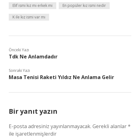
Elif ismi kız mı erkek mi
En popüler kız ismi nedir
K ile kız ismi var mı
Önceki Yazı
Tdk Ne Anlamdadır
Sonraki Yazı
Masa Tenisi Raketi Yıldız Ne Anlama Gelir
Bir yanıt yazın
E-posta adresiniz yayınlanmayacak.
Gerekli alanlar
*
ile işaretlenmişlerdir