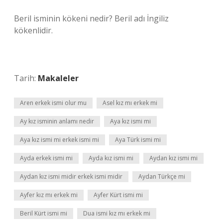
Beril isminin kökeni nedir? Beril adı İngiliz
kökenlidir.
Tarih:
Makaleler
Aren erkek ismi olur mu
Asel kız mı erkek mi
Ay kız isminin anlamı nedir
Aya kız ismi mi
Aya kız ismi mi erkek ismi mi
Aya Türk ismi mi
Ayda erkek ismi mi
Ayda kız ismi mi
Aydan kız ismi mi
Aydan kız ismi midir erkek ismi midir
Aydan Türkçe mi
Ayfer kız mı erkek mi
Ayfer Kürt ismi mi
Beril Kürt ismi mi
Dua ismi kız mı erkek mi