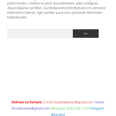
platformudur. Hukuka ve yasal düzenlemelere aykırı olduğunu
düşündüğünüz içerikleri,
backlinkpanelicomtr@gmail.com
adresine
bildirmeniz halinde, ilgili içerikler yasal süre içerisinde sitemizden
kaldırılacaktır.
Arama
o giriş
ilbet giriş adresi
www.betexper.xyz/
Reklam ve İletişim:
E-mail:
backlinkpaneli@gmail.com
Teams:
forumhizmeti@gmail.com
Whatsapp: 0262 606 0 726
Telegram:
@karabul