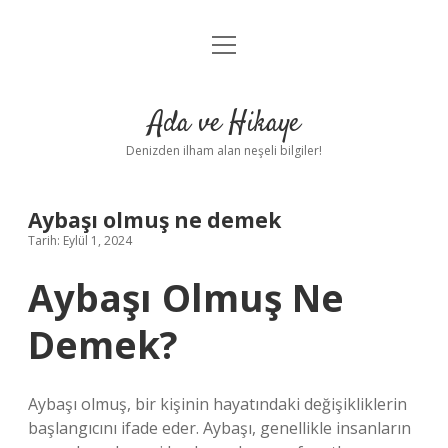
menüyü
Anasayfa
aç
Gizlilik Politikası
Ada ve Hikaye
Yasal Uyarı
Denizden ilham alan neşeli bilgiler!
Hakkımızda
Aybaşı olmuş ne demek
Tarih: Eylül 1, 2024
Aybaşı Olmuş Ne
Demek?
Aybaşı olmuş, bir kişinin hayatındaki değişikliklerin
başlangıcını ifade eder. Aybaşı, genellikle insanların