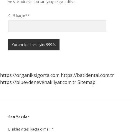
ve site adresim bu tarayıcıya kaydedilsin.
9 - 5 kaçtır?
*
https://organiksigorta.com
https://batidental.com.tr
https://bluevdenevenakliyat.com.tr
Sitemap
Sidebar
Son Yazılar
Bisiklet vitesi kaçta olmalı ?