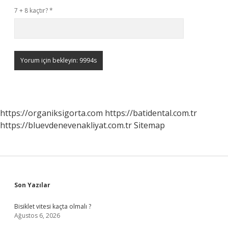
7 + 8 kaçtır?
*
https://organiksigorta.com
https://batidental.com.tr
https://bluevdenevenakliyat.com.tr
Sitemap
Sidebar
Son Yazılar
Bisiklet vitesi kaçta olmalı ?
Ağustos 6, 2026