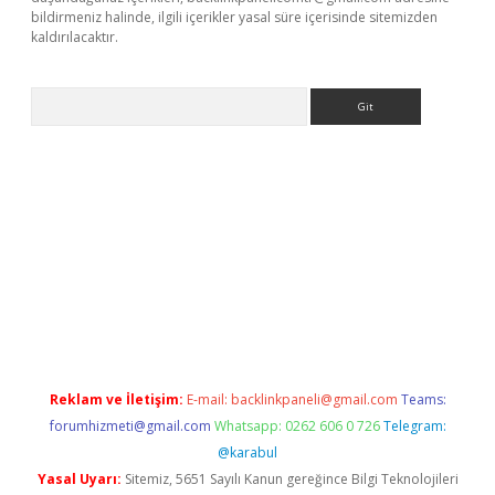
bildirmeniz halinde, ilgili içerikler yasal süre içerisinde sitemizden
kaldırılacaktır.
Arama
o giriş
ilbet giriş adresi
www.betexper.xyz/
Reklam ve İletişim:
E-mail:
backlinkpaneli@gmail.com
Teams:
forumhizmeti@gmail.com
Whatsapp: 0262 606 0 726
Telegram:
@karabul
Yasal Uyarı:
Sitemiz, 5651 Sayılı Kanun gereğince Bilgi Teknolojileri