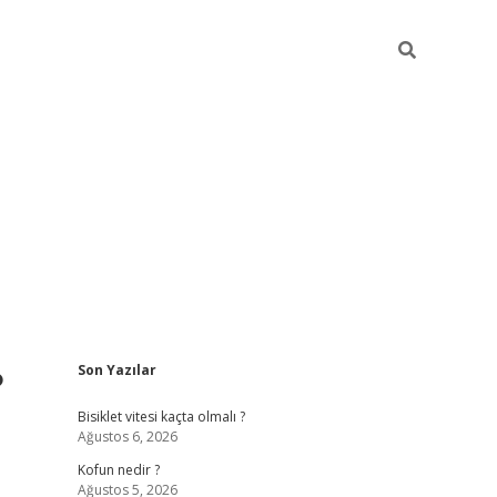
Sidebar
?
Son Yazılar
ilbet yeni giriş
fa
Bisiklet vitesi kaçta olmalı ?
Ağustos 6, 2026
Kofun nedir ?
Ağustos 5, 2026