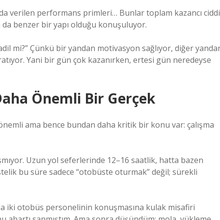
arda verilen performans primleri… Bunlar toplam kazancı ciddi
da da benzer bir yapı olduğu konuşuluyor.
il mi?” Çünkü bir yandan motivasyon sağlıyor, diğer yanda
aratıyor. Yani bir gün çok kazanırken, ertesi gün neredeyse
Daha Önemli Bir Gerçek
önemli ama bence bundan daha kritik bir konu var: çalışma
şmıyor. Uzun yol seferlerinde 12–16 saatlik, hatta bazen
telik bu süre sadece “otobüste oturmak” değil; sürekli
a iki otobüs personelinin konuşmasına kulak misafiri
bunu abartı sanmıştım. Ama sonra düşündüm: mola, yükleme,