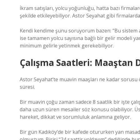
İkram satışları, yolcu yoğunluğu, hatta bazı firmal
şekilde etkileyebiliyor. Astor Seyahat gibi firmalar
Kendi kendime şunu soruyorum bazen: “Bu sistem ad
ise tamamen yolcu sayısına bağlı bir gelir modeli y
minimum gelirle yetinmek gerekebiliyor.
Çalışma Saatleri: Maaştan 
Astor Seyahat’te muavin maaşları ne kadar sorusu 
süresi.
Bir muavin çoğu zaman sadece 8 saatlik bir işte çalı
daha uzun süren mesailer söz konusu olabiliyor. Üs
hareket, dikkat ve sorumluluk anlamına geliyor.
Bir gün Kadıköy’de bir kafede otururken yan masad
olmuştum. Birisi “24 saattir yoldayım” dediğinde 