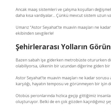
Ancak maaş sistemleri ve çalışma koşulları değişmek 
daha kısa vardiyalar… Çünkü mevcut sistem uzun v
Umarız “Astor Seyahat’te muavin maaşları ne kadar” i
ekibinden sevgilerle!
Şehirlerarası Yolların Gör
Bazen sabah işe giderken metrobüste otururken düş
olabiliyorsa, ülkenin bir ucundan diğerine giden bi
Astor Seyahat’te muavin maaşları ne kadar sorusu a
karşılığı, hayatın temposu ve görünmeyen bir işin d
Otobüs peronlarında hızlıca geçip gittiğimiz insanl
oluşturuyor. Belki de en çok gözden kaçırdığımız şe