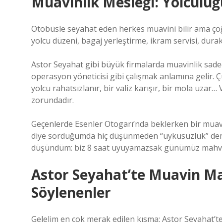
Muavinlik Mesleği: Yolculu
Otobüsle seyahat eden herkes muavini bilir ama çoğ
yolcu düzeni, bagaj yerleştirme, ikram servisi, durak
Astor Seyahat gibi büyük firmalarda muavinlik sadec
operasyon yöneticisi gibi çalışmak anlamına gelir. Ç
yolcu rahatsızlanır, bir valiz karışır, bir mola uzar
zorundadır.
Geçenlerde Esenler Otogarı’nda beklerken bir muavin
diye sorduğumda hiç düşünmeden “uykusuzluk” demiş
düşündüm: biz 8 saat uyuyamazsak günümüz mahvolu
Astor Seyahat’te Muavin Ma
Söylenenler
Gelelim en çok merak edilen kısma: Astor Seyahat’t