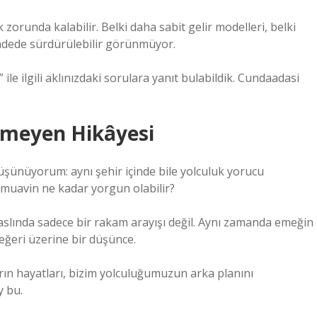
zorunda kalabilir. Belki daha sabit gelir modelleri, belki
adede sürdürülebilir görünmüyor.
le ilgili aklınızdaki sorulara yanıt bulabildik. Cundaadasi
ünmeyen Hikâyesi
ünüyorum: aynı şehir içinde bile yolculuk yorucu
r muavin ne kadar yorgun olabilir?
slında sadece bir rakam arayışı değil. Aynı zamanda emeğin
eğeri üzerine bir düşünce.
arın hayatları, bizim yolculuğumuzun arka planını
y bu.