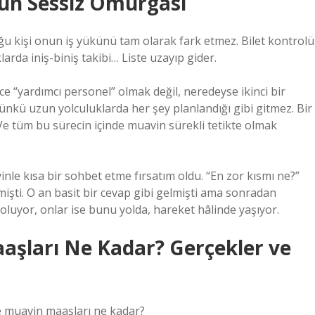
ğun Sessiz Omurgası
u kişi onun iş yükünü tam olarak fark etmez. Bilet kontrolü
larda iniş-biniş takibi… Liste uzayıp gider.
e “yardımcı personel” olmak değil, neredeyse ikinci bir
ünkü uzun yolculuklarda her şey planlandığı gibi gitmez. Bir
… Ve tüm bu sürecin içinde muavin sürekli tetikte olmak
le kısa bir sohbet etme fırsatım oldu. “En zor kısmı ne?”
ti. O an basit bir cevap gibi gelmişti ama sonradan
yor, onlar ise bunu yolda, hareket hâlinde yaşıyor.
aşları Ne Kadar? Gerçekler ve
e muavin maaşları ne kadar?