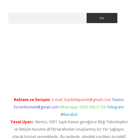
Arama
asino giriş
ilbet giriş adresi
www.betexper.xyz/
Reklam ve İletişim:
E-mail:
backlinkpaneli@gmail.com
Teams:
forumhizmeti@gmail.com
Whatsapp: 0262 606 0 726
Telegram:
@karabul
Yasal Uyarı:
Sitemiz, 5651 Sayılı Kanun gereğince Bilgi Teknolojileri
ve İletişim Kurumu (BTK) tarafından onaylanmış bir Yer Sağlayıcı
olarak hizmet vermektedir. Bu nedenle, sitedeki içerikleri proaktif