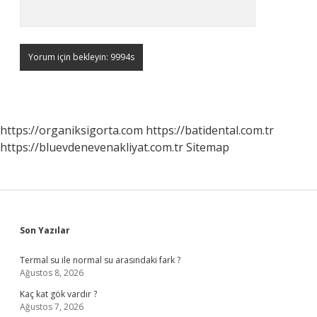
https://organiksigorta.com
https://batidental.com.tr
https://bluevdenevenakliyat.com.tr
Sitemap
Sidebar
Son Yazılar
Termal su ile normal su arasındaki fark ?
Ağustos 8, 2026
Kaç kat gök vardır ?
Ağustos 7, 2026