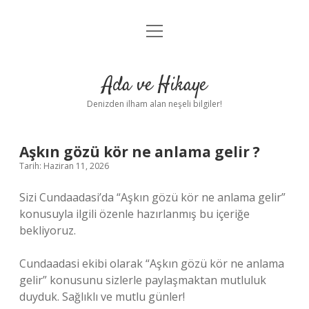
menüyü
Anasayfa
aç
Gizlilik Politikası
Ada ve Hikaye
Yasal Uyarı
Denizden ilham alan neşeli bilgiler!
Hakkımızda
Aşkın gözü kör ne anlama gelir ?
Tarih: Haziran 11, 2026
Sizi Cundaadasi’da “Aşkın gözü kör ne anlama gelir”
konusuyla ilgili özenle hazırlanmış bu içeriğe
bekliyoruz.
Cundaadasi ekibi olarak “Aşkın gözü kör ne anlama
gelir” konusunu sizlerle paylaşmaktan mutluluk
duyduk. Sağlıklı ve mutlu günler!