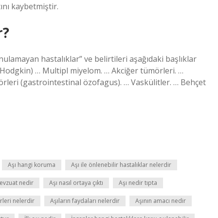
ını kaybetmiştir.
r?
lamayan hastalıklar” ve belirtileri aşağıdaki başlıklar
Hodgkin) … Multipl miyelom. … Akciğer tümörleri. …
rleri (gastrointestinal özofagus). … Vaskülitler. … Behçet
Aşı hangi koruma
Aşı ile önlenebilir hastalıklar nelerdir
mevzuat nedir
Aşı nasıl ortaya çıktı
Aşı nedir tıpta
rleri nelerdir
Aşıların faydaları nelerdir
Aşının amacı nedir