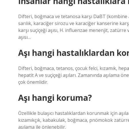
İnsanlar hangi hastalıklara k
Difteri, boğmaca ve tetanosa karşı DaBT (kombine aşı),
sarılık, karaciğer sirozu ve karaciğer kanserine karşı
karşı suçiçeği aşısı, H. influenzae menenjit, zatürre
aşısı…
Aşı hangi hastalıklardan ko
Difteri, boğmaca, tetanos, çocuk felci, kızamık, hep
hepatit A ve suçiçeği aşıları. Zamanında aşılama öne
çok önemlidir.
Aşı hangi koruma?
Özellikle bulaşıcı hastalıklardan korunmak için aşılam
kızamıkçık, kabakulak, boğmaca, pnömokok zatürresi,
aşılama ile önlenebilir.