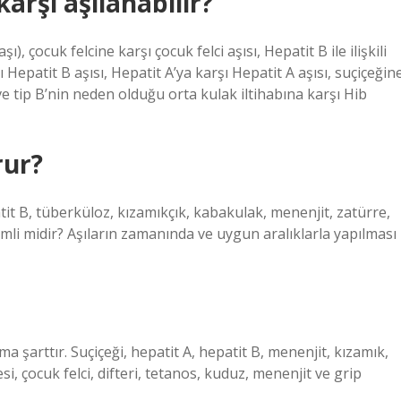
arşı aşılanabilir?
 çocuk felcine karşı çocuk felci aşısı, Hepatit B ile ilişkili
 Hepatit B aşısı, Hepatit A’ya karşı Hepatit A aşısı, suçiçeğin
 ve tip B’nin neden olduğu orta kulak iltihabına karşı Hib
rur?
atit B, tüberküloz, kızamıkçık, kabakulak, menenjit, zatürre,
mli midir? Aşıların zamanında ve uygun aralıklarla yapılması
a şarttır. Suçiçeği, hepatit A, hepatit B, menenjit, kızamık,
 çocuk felci, difteri, tetanos, kuduz, menenjit ve grip