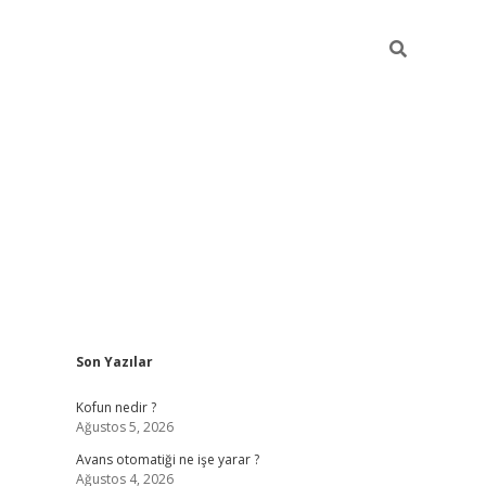
Sidebar
Son Yazılar
ilbet yeni giriş
famecasino g
Kofun nedir ?
Ağustos 5, 2026
Avans otomatiği ne işe yarar ?
Ağustos 4, 2026