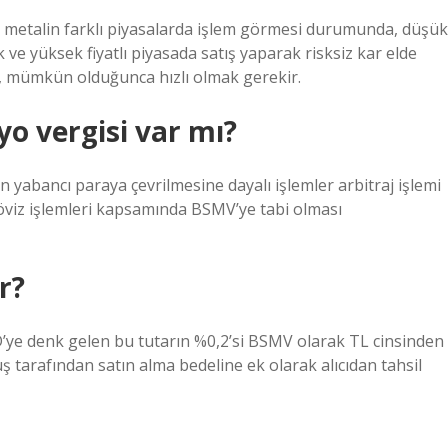
li metalin farklı piyasalarda işlem görmesi durumunda, düşük
 ve yüksek fiyatlı piyasada satış yaparak risksiz kar elde
en, mümkün olduğunca hızlı olmak gerekir.
yo vergisi var mı?
abancı paraya çevrilmesine dayalı işlemler arbitraj işlemi
öviz işlemleri kapsamında BSMV’ye tabi olması
r?
D’ye denk gelen bu tutarın %0,2’si BSMV olarak TL cinsinden
uş tarafından satın alma bedeline ek olarak alıcıdan tahsil