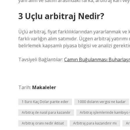
yani alım ve satım arasındaki farka, arbitraj kârı vey
3 Uçlu arbitraj Nedir?
Üçlü arbitraj, fiyat farklılıklarından yararlanmak ve
farklı varlığın alım satımıdır. Üçgen arbitraj yatırımı
belirlemek kapsamlı piyasa bilgisi ve analizi gerektir
Tavsiyeli Bağlantılar:
Camın Buğulanması Buharlaş
Tarih:
Makaleler
1 Euro Kaç Dolar parite eder
1000 doların vergisi ne kadar
Arbitraj ile nasıl para kazanılır
Arbitraj işlemlerinde kambiyo 
Arbitraj oranı nedir iktisat
Arbitraj para kazandırır mı
Ar