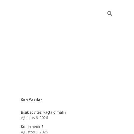
Sidebar
Son Yazılar
ilbet yeni giriş
famecasino g
Bisiklet vitesi kaçta olmalı ?
Ağustos 6, 2026
Kofun nedir ?
Ağustos 5, 2026