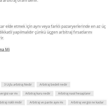
a arbitraj oranı denir.
 kar elde etmek için aynı veya farklı pazaryerlerinde en az üç
 dikkatli yapılmalıdır çünkü üçgen arbitraj fırsatlarını
ir.
ma Mi
3 Uçlu arbitraj Nedir
Arbitraj bedeli nedir
vergisi var mı
Arbitraj kuru nedir
Arbitraj nasıl hesaplanır
bitraj riskli midir
Arbitraj ve parite aynı mı
Arbitraj vergisi ne kadar