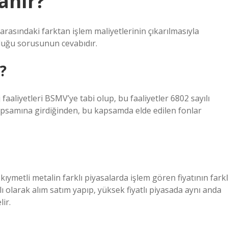
anır?
atı arasındaki farktan işlem maliyetlerinin çıkarılmasıyla
olduğu sorusunun cevabıdır.
?
 faaliyetleri BSMV’ye tabi olup, bu faaliyetler 6802 sayılı
samına girdiğinden, bu kapsamda elde edilen fonlar
kıymetli metalin farklı piyasalarda işlem gören fiyatının farkl
 olarak alım satım yapıp, yüksek fiyatlı piyasada aynı anda
ir.