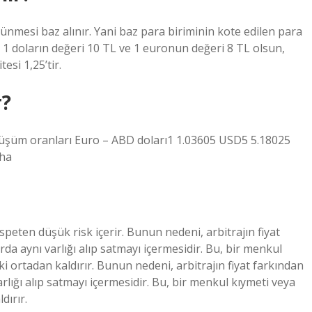
lünmesi baz alınır. Yani baz para biriminin kote edilen para
m: 1 doların değeri 10 TL ve 1 euronun değeri 8 TL olsun,
esi 1,25’tir.
r?
nüşüm oranları Euro – ABD doları1 1.03605 USD5 5.18025
aha
 nispeten düşük risk içerir. Bunun nedeni, arbitrajın fiyat
da aynı varlığı alıp satmayı içermesidir. Bu, bir menkul
ki ortadan kaldırır. Bunun nedeni, arbitrajın fiyat farkından
rlığı alıp satmayı içermesidir. Bu, bir menkul kıymeti veya
dırır.