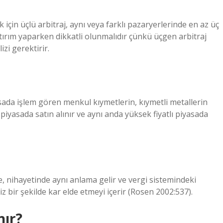
 için üçlü arbitraj, aynı veya farklı pazaryerlerinde en az üç
 yatırım yaparken dikkatli olunmalıdır çünkü üçgen arbitraj
izi gerektirir.
yasada işlem gören menkul kıymetlerin, kıymetli metallerin
 piyasada satın alınır ve aynı anda yüksek fiyatlı piyasada
de, nihayetinde aynı anlama gelir ve vergi sistemindeki
z bir şekilde kar elde etmeyi içerir (Rosen 2002:537).
nır?