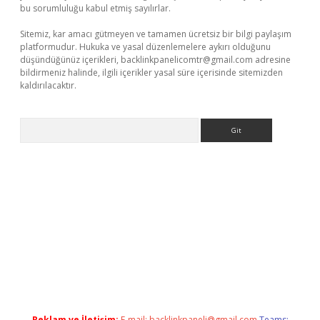
bu sorumluluğu kabul etmiş sayılırlar.
Sitemiz, kar amacı gütmeyen ve tamamen ücretsiz bir bilgi paylaşım
platformudur. Hukuka ve yasal düzenlemelere aykırı olduğunu
düşündüğünüz içerikleri,
backlinkpanelicomtr@gmail.com
adresine
bildirmeniz halinde, ilgili içerikler yasal süre içerisinde sitemizden
kaldırılacaktır.
Arama
ino giriş
ilbet giriş adresi
www.betexper.xyz/
Reklam ve İletişim:
E-mail:
backlinkpaneli@gmail.com
Teams: