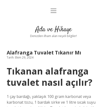
menüyü
Anasayfa
aç
Gizlilik Politikası
Ada ve Hikaye
Yasal Uyarı
Denizden ilham alan neşeli bilgiler!
Hakkımızda
Alafranga Tuvalet Tıkanır Mı
Tarih: Ekim 29, 2024
Tıkanan alafranga
tuvalet nasıl açılır?
1 çay bardağı, yaklaşık 100 gram karbonat veya
karbonat tozu, 1 bardak sirke ve 1 litre sıcak suyu