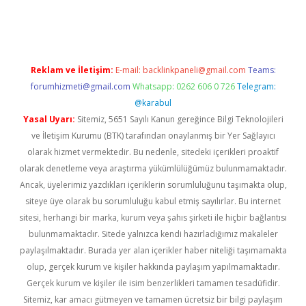
sino giriş
ilbet giriş adresi
www.betexper.xyz/
Reklam ve İletişim:
E-mail:
backlinkpaneli@gmail.com
Teams:
forumhizmeti@gmail.com
Whatsapp: 0262 606 0 726
Telegram:
@karabul
Yasal Uyarı:
Sitemiz, 5651 Sayılı Kanun gereğince Bilgi Teknolojileri
ve İletişim Kurumu (BTK) tarafından onaylanmış bir Yer Sağlayıcı
olarak hizmet vermektedir. Bu nedenle, sitedeki içerikleri proaktif
olarak denetleme veya araştırma yükümlülüğümüz bulunmamaktadır.
Ancak, üyelerimiz yazdıkları içeriklerin sorumluluğunu taşımakta olup,
siteye üye olarak bu sorumluluğu kabul etmiş sayılırlar. Bu internet
sitesi, herhangi bir marka, kurum veya şahıs şirketi ile hiçbir bağlantısı
bulunmamaktadır. Sitede yalnızca kendi hazırladığımız makaleler
paylaşılmaktadır. Burada yer alan içerikler haber niteliği taşımamakta
olup, gerçek kurum ve kişiler hakkında paylaşım yapılmamaktadır.
Gerçek kurum ve kişiler ile isim benzerlikleri tamamen tesadüfidir.
Sitemiz, kar amacı gütmeyen ve tamamen ücretsiz bir bilgi paylaşım