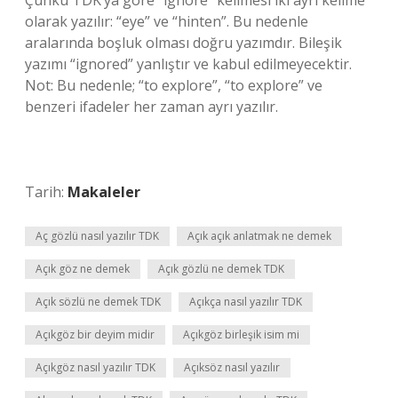
Çünkü TDK’ya göre “ignore” kelimesi iki ayrı kelime
olarak yazılır: “eye” ve “hinten”. Bu nedenle
aralarında boşluk olması doğru yazımdır. Bileşik
yazımı “ignored” yanlıştır ve kabul edilmeyecektir.
Not: Bu nedenle; “to explore”, “to explore” ve
benzeri ifadeler her zaman ayrı yazılır.
Tarih:
Makaleler
Aç gözlü nasıl yazılır TDK
Açık açık anlatmak ne demek
Açık göz ne demek
Açık gözlü ne demek TDK
Açık sözlü ne demek TDK
Açıkça nasıl yazılır TDK
Açıkgöz bir deyim midir
Açıkgöz birleşik isim mi
Açıkgöz nasıl yazılır TDK
Açıksöz nasıl yazılır