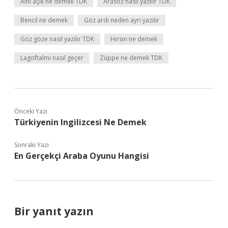
Alnı açık ne demek TDK
Arasöz nasıl yazılır TDK
Bencil ne demek
Göz ardı neden ayrı yazılır
Göz göze nasıl yazılır TDK
Hırsın ne demek
Lagoftalmi nasıl geçer
Züppe ne demek TDK
Önceki Yazı
Türkiyenin Ingilizcesi Ne Demek
Sonraki Yazı
En Gerçekçi Araba Oyunu Hangisi
Bir yanıt yazın