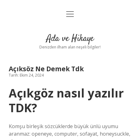
menüyü
Anasayfa
aç
Gizlilik Politikası
Ada ve Hikaye
Yasal Uyarı
Denizden ilham alan neşeli bilgiler!
Hakkımızda
Açıksöz Ne Demek Tdk
Tarih: Ekim 24, 2024
Açıkgöz nasıl yazılır
TDK?
Komşu birleşik sözcüklerde büyük ünlü uyumu
aranmaz: openeye, computer, sofayat, honeysuckle,