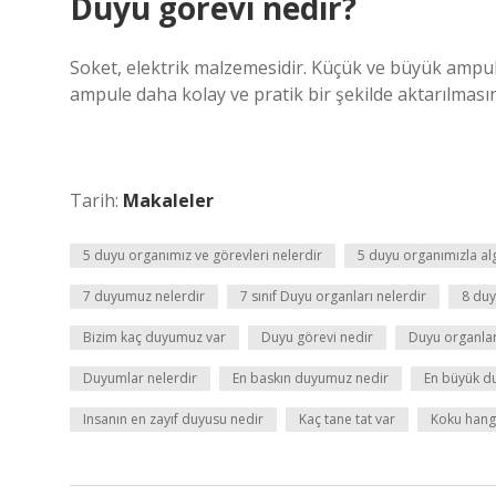
Duyu görevi nedir?
Soket, elektrik malzemesidir. Küçük ve büyük ampul
ampule daha kolay ve pratik bir şekilde aktarılmasını 
Tarih:
Makaleler
5 duyu organımız ve görevleri nelerdir
5 duyu organımızla alg
7 duyumuz nelerdir
7 sınıf Duyu organları nelerdir
8 duy
Bizim kaç duyumuz var
Duyu görevi nedir
Duyu organları
Duyumlar nelerdir
En baskın duyumuz nedir
En büyük d
Insanın en zayıf duyusu nedir
Kaç tane tat var
Koku hang