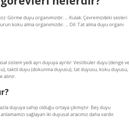
görevleri nelerdir?
öz: Görme duyu organımızdır. … Kulak: Çevremizdeki sesleri
urun koku alma organımızdır. … Dil: Tat alma duyu organı
al sistem yedi ayrı duyuya ayrılır: Vestibüler duyu (denge v
su), taktil duyu (dokunma duyusu), tat duyusu, koku duyusu,
 alınır.
ır?
azla duyuya sahip olduğu ortaya çıkmıştır. Beş duyu
 anlamamızı sağlayan iki duyusal aracımız daha vardır.