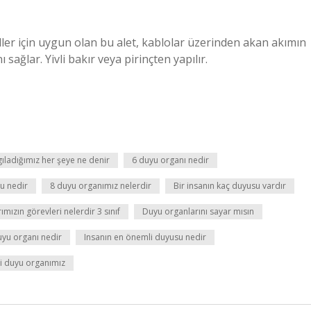
ler için uygun olan bu alet, kablolar üzerinden akan akımın
sağlar. Yivli bakır veya pirinçten yapılır.
ıladığımız her şeye ne denir
6 duyu organı nedir
u nedir
8 duyu organımız nelerdir
Bir insanın kaç duyusu vardır
mızın görevleri nelerdir 3 sınıf
Duyu organlarını sayar mısın
uyu organı nedir
Insanın en önemli duyusu nedir
i duyu organımız