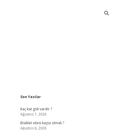
Sidebar
Son Yazılar
ilbet yeni giriş
famecasino g
Kaç kat gök vardır ?
Ağustos 7, 2026
Bisiklet vitesi kaçta olmalı ?
Ağustos 6, 2026