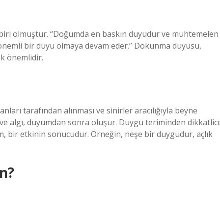
 biri olmuştur. “Doğumda en baskın duyudur ve muhtemelen
 önemli bir duyu olmaya devam eder.” Dokunma duyusu,
k önemlidir.
nları tarafından alınması ve sinirler aracılığıyla beyne
ve algı, duyumdan sonra oluşur. Duygu teriminden dikkatlic
um, bir etkinin sonucudur. Örneğin, neşe bir duygudur, açlık
ın?