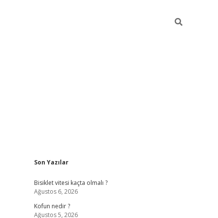
Sidebar
Son Yazılar
ilbet yeni giriş
famecasino g
Bisiklet vitesi kaçta olmalı ?
Ağustos 6, 2026
Kofun nedir ?
Ağustos 5, 2026