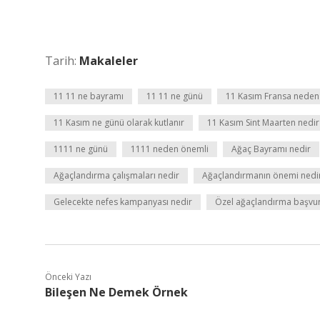
Tarih:
Makaleler
11 11 ne bayramı
11 11 ne günü
11 Kasım Fransa neden 
11 Kasım ne günü olarak kutlanır
11 Kasım Sint Maarten nedir
1111 ne günü
1111 neden önemli
Ağaç Bayramı nedir
Ağaçlandırma çalışmaları nedir
Ağaçlandırmanın önemi nedi
Gelecekte nefes kampanyası nedir
Özel ağaçlandırma başvur
Önceki Yazı
Bileşen Ne Demek Örnek