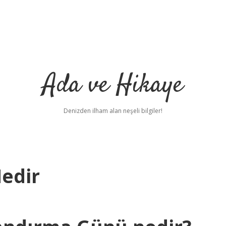
Ada ve Hikaye
Denizden ilham alan neşeli bilgiler!
edir