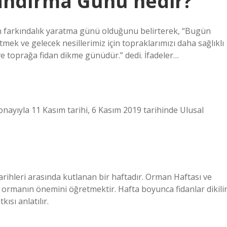
landırma Günü nedir?
 farkındalık yaratma günü olduğunu belirterek, “Bugün
ek ve gelecek nesillerimiz için topraklarımızı daha sağlıklı
ve toprağa fidan dikme günüdür.” dedi. İfadeler…
ayıyla 11 Kasım tarihi, 6 Kasım 2019 tarihinde Ulusal
ihleri ​​arasında kutlanan bir haftadır. Orman Haftası ve
ra ormanın önemini öğretmektir. Hafta boyunca fidanlar dikili
sı anlatılır.