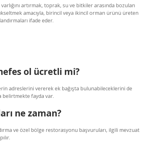
arlığını artırmak, toprak, su ve bitkiler arasında bozulan
ükseltmek amacıyla, birincil veya ikincil orman ürünü üreten
çlandırmaları ifade eder.
efes ol ücretli mi?
in adreslerini vererek ek bağışta bulunabileceklerini de
a belirtmekte fayda var.
ları ne zaman?
ırma ve özel bölge restorasyonu başvuruları, ilgili mevzuat
ılır.