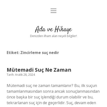
menüyü
Anasayfa
aç
Gizlilik Politikası
Ada ve Hikaye
Yasal Uyarı
Denizden ilham alan neşeli bilgiler!
Hakkımızda
Etiket:
Zincirleme suç nedir
Mütemadi Suç Ne Zaman
Tarih: Aralık 28, 2024
Mütemadi suç ne zaman tamamlanır? Bu, ilk suçun
tamamlanmasından sonra ancak sonuçlanmasından
önce başka bir suç işlendiği durum olabilir ve bu,
tekrarlanan suç için de geçerlidir. Suç, devam eden