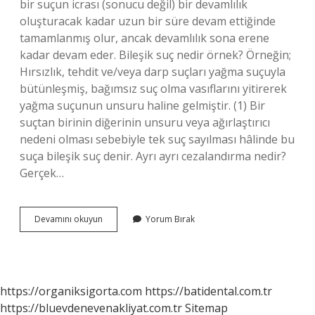
bir suçun icrası (sonucu değil) bir devamlılık
oluşturacak kadar uzun bir süre devam ettiğinde
tamamlanmış olur, ancak devamlılık sona erene
kadar devam eder. Bileşik suç nedir örnek? Örneğin;
Hırsızlık, tehdit ve/veya darp suçları yağma suçuyla
bütünleşmiş, bağımsız suç olma vasıflarını yitirerek
yağma suçunun unsuru haline gelmiştir. (1) Bir
suçtan birinin diğerinin unsuru veya ağırlaştırıcı
nedeni olması sebebiyle tek suç sayılması hâlinde bu
suça bileşik suç denir. Ayrı ayrı cezalandırma nedir?
Gerçek…
Mütemadi
Devamını okuyun
Yorum Bırak
Suç
Ne
Zaman
https://organiksigorta.com
https://batidental.com.tr
https://bluevdenevenakliyat.com.tr
Sitemap