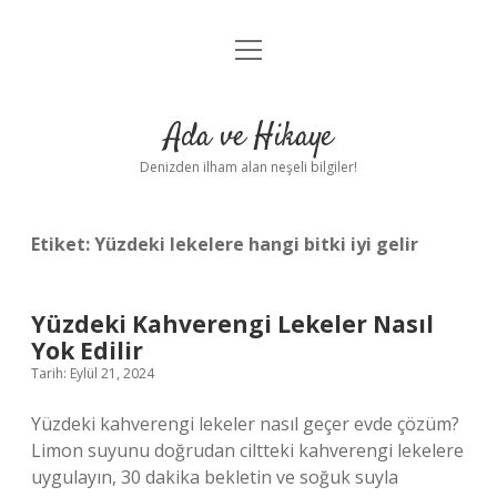
menüyü
Anasayfa
aç
Gizlilik Politikası
Ada ve Hikaye
Yasal Uyarı
Denizden ilham alan neşeli bilgiler!
Hakkımızda
Etiket:
Yüzdeki lekelere hangi bitki iyi gelir
Yüzdeki Kahverengi Lekeler Nasıl
Yok Edilir
Tarih: Eylül 21, 2024
Yüzdeki kahverengi lekeler nasıl geçer evde çözüm?
Limon suyunu doğrudan ciltteki kahverengi lekelere
uygulayın, 30 dakika bekletin ve soğuk suyla