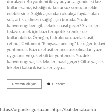
durulayın. Bu yöntemi iki ay boyunca günde iki kez
kullanırsanız, istediğiniz kusursuz sonuçları elde
edebilirsiniz. Sağlık açısından oldukça faydalı olan
süt, artık cildinizin sağlığı için burada. Yüzde
kahverengi ben gibi lekeler nasıl geçer? Sivilceleri
tedavi etmek için bazı terapötik kremler de
kullanabiliriz. Örneğin, hidrokinon, azelaik asit,
retinol, C vitamini. “Kimyasal peeling” bir diğer tedavi
yöntemidir. Bazı özel asitler anestezi olmadan yüze
uygulanır ve çok etkili bir yöntemdir. Yüzdeki
kahverengi yaşlılık lekeleri nasıl geçer? Ciltte yaşlılık
lekeleri kabarık ise lazer veya…
Yüzdeki
Devamını okuyun
10 Yorum
Kahverengi
Lekeler
Nasıl
Yok
Edilir
https://organiksigorta.com
https://batidental.com.tr