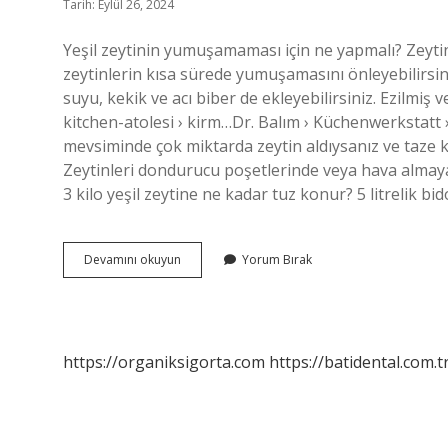
Tarih: Eylül 26, 2024
Yeşil zeytinin yumuşamaması için ne yapmalı? Zeyt
zeytinlerin kısa sürede yumuşamasını önleyebilirsini
suyu, kekik ve acı biber de ekleyebilirsiniz. Ezilmiş 
kitchen-atolesi › kirm…Dr. Balım › Küchenwerkstatt ›
mevsiminde çok miktarda zeytin aldıysanız ve taze ka
Zeytinleri dondurucu poşetlerinde veya hava almayan
3 kilo yeşil zeytine ne kadar tuz konur? 5 litrelik bido
Yeşil
Devamını okuyun
Yorum Bırak
Zeytin
Erimemesi
Için
Ne
Yapılır
https://organiksigorta.com
https://batidental.com.t