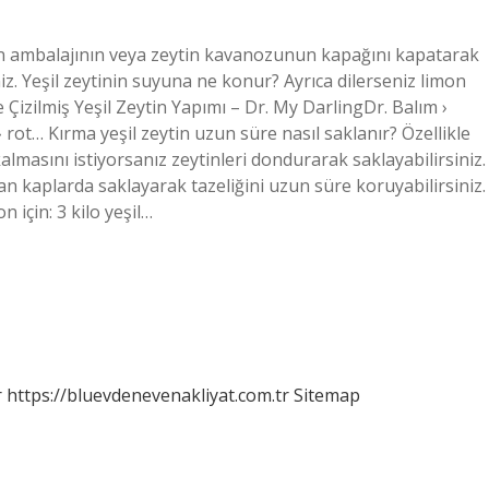
in ambalajının veya zeytin kavanozunun kapağını kapatarak
z. Yeşil zeytinin suyuna ne konur? Ayrıca dilerseniz limon
ve Çizilmiş Yeşil Zeytin Yapımı – Dr. My DarlingDr. Balım ›
 rot… Kırma yeşil zeytin uzun süre nasıl saklanır? Özellikle
lmasını istiyorsanız zeytinleri dondurarak saklayabilirsiniz.
 kaplarda saklayarak tazeliğini uzun süre koruyabilirsiniz.
n için: 3 kilo yeşil…
r
https://bluevdenevenakliyat.com.tr
Sitemap