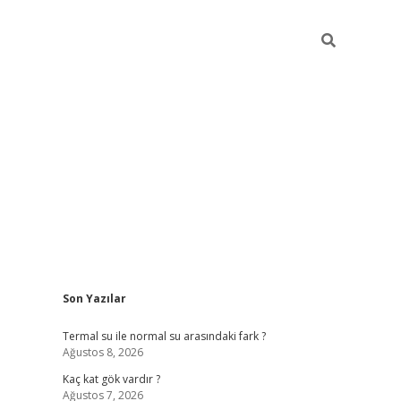
Sidebar
Son Yazılar
ilbet yeni giriş
fame
Termal su ile normal su arasındaki fark ?
Ağustos 8, 2026
Kaç kat gök vardır ?
Ağustos 7, 2026