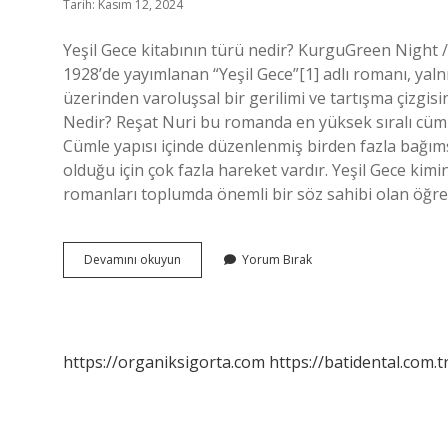
Tarih: Kasım 12, 2024
Yeşil Gece kitabının türü nedir? KurguGreen Night /
1928’de yayımlanan “Yeşil Gece”[1] adlı romanı, ya
üzerinden varoluşsal bir gerilimi ve tartışma çizgisi
Nedir? Reşat Nuri bu romanda en yüksek sıralı cümle
Cümle yapısı içinde düzenlenmiş birden fazla bağı
olduğu için çok fazla hareket vardır. Yeşil Gece kimi
romanları toplumda önemli bir söz sahibi olan öğr
Yeşil
Devamını okuyun
Yorum Bırak
Gece
Eserinin
Türü
Nedir
https://organiksigorta.com
https://batidental.com.t