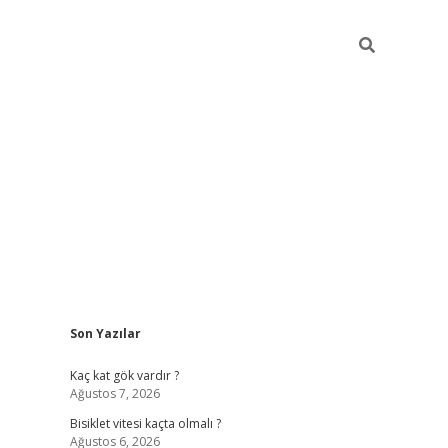
Sidebar
Son Yazılar
ilbet yeni giriş
fame
Kaç kat gök vardır ?
Ağustos 7, 2026
Bisiklet vitesi kaçta olmalı ?
Ağustos 6, 2026