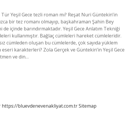
 Tür Yeşil Gece tezli roman mı? Reşat Nuri Güntekin’in
lnızca bir tez romanı olmayıp, başkahraman Şahin Bey
ni de içinde barındırmaktadır. Yeşil Gece Anlatım Tekniği
leri kullanmıştır. Bağlaç cümleleri hareket cümleleridir.
msız cümleden oluşan bu cümlelerde, çok sayıda yüklem
n eseri karakterleri? Zola Gerçek ve Güntekin’in Yeşil Gece
etmen ve din…
r
https://bluevdenevenakliyat.com.tr
Sitemap