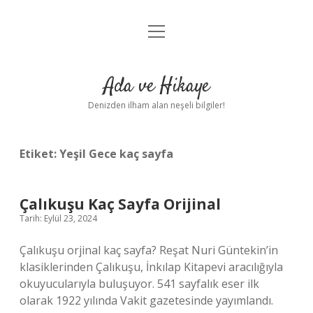
menüyü
Anasayfa
aç
Gizlilik Politikası
Ada ve Hikaye
Yasal Uyarı
Denizden ilham alan neşeli bilgiler!
Hakkımızda
Etiket:
Yeşil Gece kaç sayfa
Çalıkuşu Kaç Sayfa Orijinal
Tarih: Eylül 23, 2024
Çalıkuşu orjinal kaç sayfa? Reşat Nuri Güntekin’in
klasiklerinden Çalıkuşu, İnkılap Kitapevi aracılığıyla
okuyucularıyla buluşuyor. 541 sayfalık eser ilk
olarak 1922 yılında Vakit gazetesinde yayımlandı.