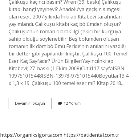
Çalıkuşu kaçıncı basım? Wren (39. baskı) Çalıkuşu
kitabı hangi yayınevi? Anadolu’ya geçişin simgesi
olan eser, 2007 yılında İnkılap Kitabevi tarafından
yayımlandı. Çalıkuşu kitabı kaç bölümden oluşur?
Çalıkuşu’nun roman olarak ilgi çekici bir kurguya
sahip olduğu söylenebilir. Beş bölümden oluşan
romanın ilk dört bölümü Feride’nin anılarını yazdığı
bir defter gibi yapılandırılmıştır. Çalıkuşu 100 Temel
Eser Kaç Sayfadır? Ürün BilgileriYayıncıİnkılap
Kitabevi; 27. baskı (1 Ekim 2008)Ciltli‎117 sayfaISBN-
10‎9751015448ISBN-13‎978-9751015440Boyutlar‎13,4
x 1,3 x 19. Çalıkuşu 100 temel eser mi? Kitap 2018…
Çalıkuşu
Devamını okuyun
12 Yorum
Kaç
Sayfa
Orijinal
https://organiksigorta.com
https://batidental.com.tr