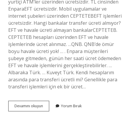
yurtiçi ATM’ler üzerinden ücretsizdir. TL cinsinden
EnparaEFT ücretsizdir. Mobil uygulamalar ve
internet şubeleri üzerinden CEPTETEBEFT işlemleri
ücretsizdir. Hangi bankalar transfer ücreti almıyor?
EFT ve havale ücreti almayan bankalarCEPTETEB.
CEPTETEB hesapları üzerinden EFT ve havale
işlemlerinde ücret alınmaz. …QNB. QNB’de ömür
boyu havale ücreti yok! … . Enpara müşterileri
şubeye gitmeden, günün her saati ücret ödemeden
EFT ve havale işlemlerini gerçekleştirebilirler. …
Albaraka Türk. … Kuveyt Türk. Kendi hesaplarım
arasında para transferi ücretli mi? Genellikle para
transferi işlemleri için ek bir ücret…
Hangi
Devamını okuyun
Yorum Bırak
Banka
Havale
Ücreti
Almıyor