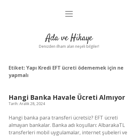
menüyü
Anasayfa
aç
Gizlilik Politikası
Ada ve Hikaye
Yasal Uyarı
Denizden ilham alan neşeli bilgiler!
Hakkımızda
Etiket:
Yapı Kredi EFT ücreti ödememek için ne
yapmalı
Hangi Banka Havale Ücreti Almıyor
Tarih: Aralık 28, 2024
Hangi banka para transferi ücretsiz? EFT ücreti
almayan bankalar. Banka adı koşulları: AlbarakaTL
transferleri mobil uygulamalar, internet şubeleri ve