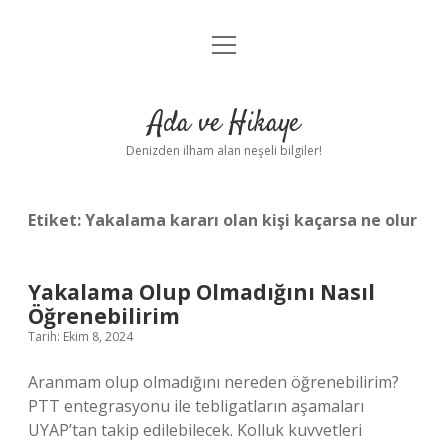
menüyü
Anasayfa
aç
Gizlilik Politikası
Ada ve Hikaye
Yasal Uyarı
Denizden ilham alan neşeli bilgiler!
Hakkımızda
Etiket:
Yakalama kararı olan kişi kaçarsa ne olur
Yakalama Olup Olmadığını Nasıl
Öğrenebilirim
Tarih: Ekim 8, 2024
Aranmam olup olmadığını nereden öğrenebilirim?
PTT entegrasyonu ile tebligatların aşamaları
UYAP’tan takip edilebilecek. Kolluk kuvvetleri