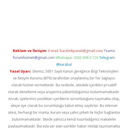
iriş
famecasino giriş
ilbet giriş adresi
www.betexper.xyz/
Reklam ve İletişim:
E-mail:
backlinkpaneli@gmail.com
Teams:
forumhizmeti@gmail.com
Whatsapp: 0262 606 0 726
Telegram:
@karabul
Yasal Uyarı:
Sitemiz, 5651 Sayılı Kanun gereğince Bilgi Teknolojileri
ve İletişim Kurumu (BTK) tarafından onaylanmış bir Yer Sağlayıcı
olarak hizmet vermektedir. Bu nedenle, sitedeki içerikleri proaktif
olarak denetleme veya araştırma yükümlülüğümüz bulunmamaktadır.
Ancak, üyelerimiz yazdıkları içeriklerin sorumluluğunu taşımakta olup,
siteye üye olarak bu sorumluluğu kabul etmiş sayılırlar. Bu internet
sitesi, herhangi bir marka, kurum veya şahıs şirketi ile hiçbir bağlantısı
bulunmamaktadır. Sitede yalnızca kendi hazırladığımız makaleler
paylaşılmaktadır. Burada yer alan içerikler haber niteliği taşımamakta