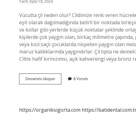
Tarih: Eylül 18, 2024
Vücutta çil neden olur? Cildimize renk veren hücrele
eşit olarak dağılmadığında belirli bir noktada birleşi
ve kollar gibi yerlerde küçük noktalar şeklinde ortaya 
kişilerde çok yaygın olan, birkaç milimetre çapında, 
veya kızıl saçlı çocuklarda nispeten yaygın olan mel
maruz kaldıklarında yaygındırlar. Çil tıpta ne demek?
Ciltte hafif kırmızımsı, açık kahverengi veya bronz 
Çil
Devamını okuyun
8 Yorum
Olması
Ne
Demek
https://organiksigorta.com
https://batidental.com.t