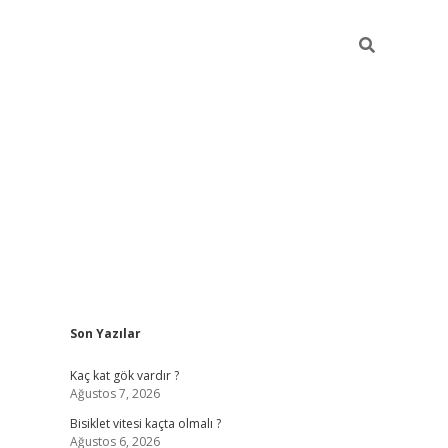
Sidebar
Son Yazılar
ilbet yeni giriş
Kaç kat gök vardır ?
Ağustos 7, 2026
Bisiklet vitesi kaçta olmalı ?
Ağustos 6, 2026