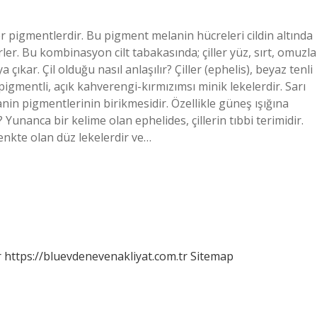
r pigmentlerdir. Bu pigment melanin hücreleri cildin altında
rler. Bu kombinasyon cilt tabakasında; çiller yüz, sırt, omuzla
çıkar. Çil olduğu nasıl anlaşılır? Çiller (ephelis), beyaz tenli
pigmentli, açık kahverengi-kırmızımsı minik lekelerdir. Sarı
anin pigmentlerinin birikmesidir. Özellikle güneş ışığına
 Yunanca bir kelime olan ephelides, çillerin tıbbi terimidir.
renkte olan düz lekelerdir ve…
r
https://bluevdenevenakliyat.com.tr
Sitemap