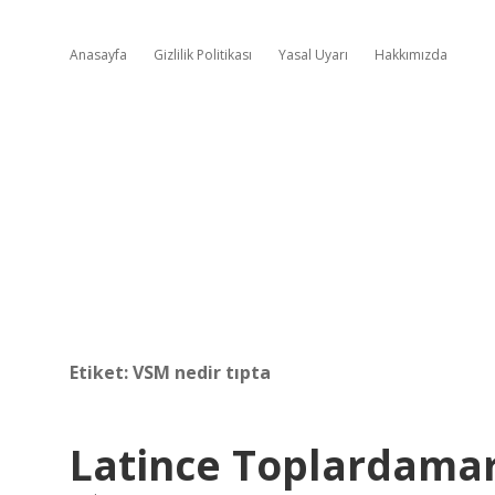
Anasayfa
Gizlilik Politikası
Yasal Uyarı
Hakkımızda
Etiket:
VSM nedir tıpta
Latince Toplardama