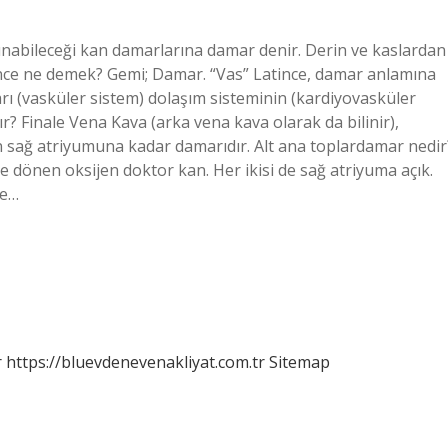
abileceği kan damarlarına damar denir. Derin ve kaslardan
nce ne demek? Gemi; Damar. “Vas” Latince, damar anlamına
arı (vasküler sistem) dolaşım sisteminin (kardiyovasküler
ır? Finale Vena Kava (arka vena kava olarak da bilinir),
n sağ atriyumuna kadar damarıdır. Alt ana toplardamar nedir
 dönen oksijen doktor kan. Her ikisi de sağ atriyuma açık.
ve…
r
https://bluevdenevenakliyat.com.tr
Sitemap