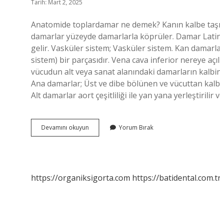
Tarih: Mart 2, 2025
Anatomide toplardamar ne demek? Kanın kalbe taşın
damarlar yüzeyde damarlarla köprüler. Damar Lati
gelir. Vasküler sistem; Vasküler sistem. Kan damarl
sistem) bir parçasıdır. Vena cava inferior nereye açıl
vücudun alt veya sanat alanındaki damarların kalbi
Ana damarlar; Üst ve dibe bölünen ve vücuttan kalbe
Alt damarlar aort çeşitliliği ile yan yana yerleştirilir 
Latince
Devamını okuyun
Yorum Bırak
Toplardamar
Ne
Demek
https://organiksigorta.com
https://batidental.com.t