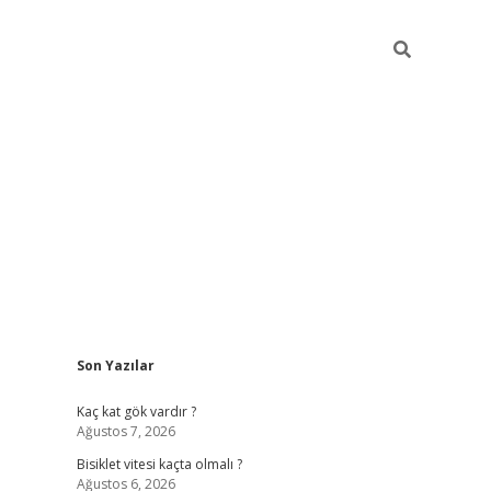
Sidebar
Son Yazılar
ilbet yeni giriş
famecasino giriş
ilbet giriş adresi
www.bet
Kaç kat gök vardır ?
Ağustos 7, 2026
Bisiklet vitesi kaçta olmalı ?
Ağustos 6, 2026