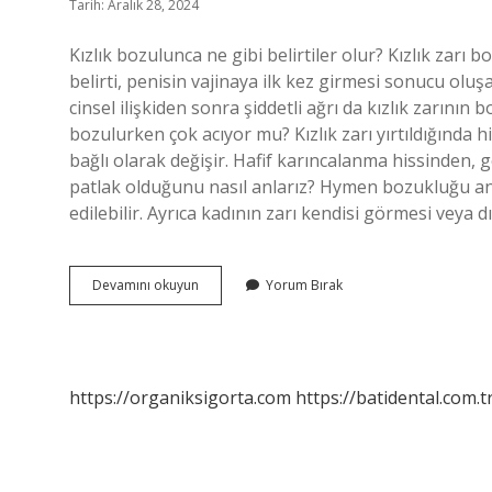
Tarih: Aralık 28, 2024
Kızlık bozulunca ne gibi belirtiler olur? Kızlık zarı 
belirti, penisin vajinaya ilk kez girmesi sonucu olu
cinsel ilişkiden sonra şiddetli ağrı da kızlık zarının 
bozulurken çok acıyor mu? Kızlık zarı yırtıldığında his
bağlı olarak değişir. Hafif karıncalanma hissinden, g
patlak olduğunu nasıl anlarız? Hymen bozukluğu an
edilebilir. Ayrıca kadının zarı kendisi görmesi veya
Kızlık
Devamını okuyun
Yorum Bırak
Bozulurken
Ne
Hissedilir
https://organiksigorta.com
https://batidental.com.t