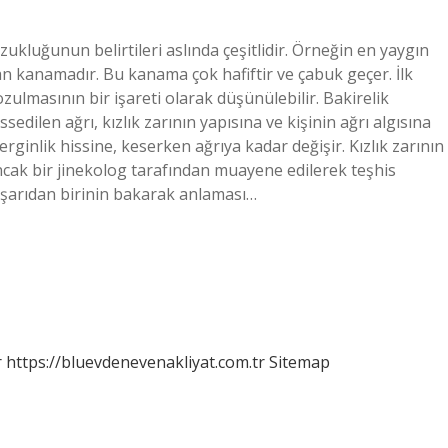
bozukluğunun belirtileri aslında çeşitlidir. Örneğin en yaygın
şan kanamadır. Bu kanama çok hafiftir ve çabuk geçer. İlk
bozulmasının bir işareti olarak düşünülebilir. Bakirelik
sedilen ağrı, kızlık zarının yapısına ve kişinin ağrı algısına
erginlik hissine, keserken ağrıya kadar değişir. Kızlık zarının
cak bir jinekolog tarafından muayene edilerek teşhis
 dışarıdan birinin bakarak anlaması…
r
https://bluevdenevenakliyat.com.tr
Sitemap