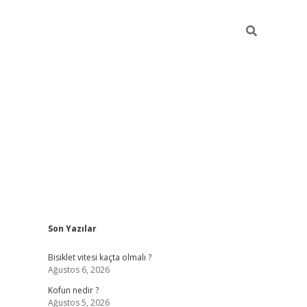
Sidebar
Son Yazılar
ilbet yeni giriş
fame
Bisiklet vitesi kaçta olmalı ?
Ağustos 6, 2026
Kofun nedir ?
Ağustos 5, 2026