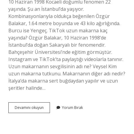
10 Haziran 1998 Kocaeli doğumlu fenomen 22
yaşında. Şu an İstanbul’da yaşıyor.
Kombinasyonlarıyla oldukça beğenilen Özgür
Balakar, 1.64 metre boyunda ve 43 kilo ağırlığında.
Burcu ise Yengeç. TikTok uzun makarna kaç
yaşında? Özgür Balakar, 10 Haziran 1998’de
İstanbul’da doğan Sakaryalı bir fenomendir.
Bahçeşehir Üniversitesi’nde eğitim görmüştür.
Instagram ve TikTok’ta paylaştığı videolarla tanınır.
Uzun makarnanın sevgilisinin adı ne? Veysel Kim
uzun makarna tutkunu. Makarnanın diğer adı nedir?
İtalya’da makarna sert buğdaydan yapılır ve uzun
şeritler halinde…
Uzun
Devamını okuyun
Yorum Bırak
Makarnanın
Gerçek
Adı
Ne