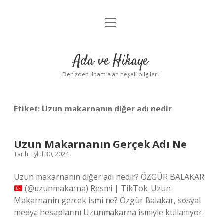
menüyü
Anasayfa
aç
Gizlilik Politikası
Ada ve Hikaye
Yasal Uyarı
Denizden ilham alan neşeli bilgiler!
Hakkımızda
Etiket:
Uzun makarnanın diğer adı nedir
Uzun Makarnanın Gerçek Adı Ne
Tarih: Eylül 30, 2024
Uzun makarnanın diğer adı nedir? ÖZGÜR BALAKAR
(@uzunmakarna) Resmi | TikTok. Uzun
Makarnanin gercek ismi ne? Özgür Balakar, sosyal
medya hesaplarını Uzunmakarna ismiyle kullanıyor.