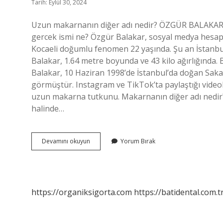
Tarih: Eylül 30, 2024
Uzun makarnanın diğer adı nedir? ÖZGÜR BALAKA
gercek ismi ne? Özgür Balakar, sosyal medya hesap
Kocaeli doğumlu fenomen 22 yaşında. Şu an İstanbu
Balakar, 1.64 metre boyunda ve 43 kilo ağırlığında
Balakar, 10 Haziran 1998’de İstanbul’da doğan Sakar
görmüştür. Instagram ve TikTok’ta paylaştığı videol
uzun makarna tutkunu. Makarnanın diğer adı nedir? 
halinde…
Uzun
Devamını okuyun
Yorum Bırak
Makarnanın
Gerçek
Adı
Ne
https://organiksigorta.com
https://batidental.com.t