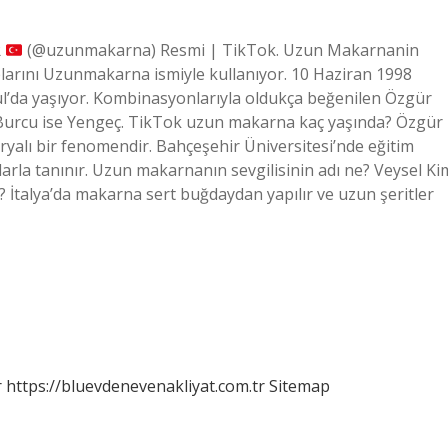
R
(@uzunmakarna) Resmi | TikTok. Uzun Makarnanin
larını Uzunmakarna ismiyle kullanıyor. 10 Haziran 1998
l’da yaşıyor. Kombinasyonlarıyla oldukça beğenilen Özgür
. Burcu ise Yengeç. TikTok uzun makarna kaç yaşında? Özgür
yalı bir fenomendir. Bahçeşehir Üniversitesi’nde eğitim
arla tanınır. Uzun makarnanın sevgilisinin adı ne? Veysel Ki
İtalya’da makarna sert buğdaydan yapılır ve uzun şeritler
r
https://bluevdenevenakliyat.com.tr
Sitemap