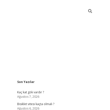
Sidebar
Son Yazılar
ilbet yeni giriş
fam
Kaç kat gök vardır ?
Ağustos 7, 2026
Bisiklet vitesi kaçta olmalı ?
Ağustos 6, 2026