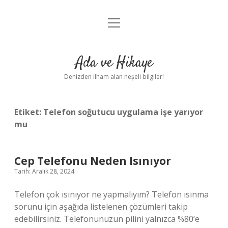
menüyü
Anasayfa
aç
Gizlilik Politikası
Ada ve Hikaye
Yasal Uyarı
Denizden ilham alan neşeli bilgiler!
Hakkımızda
Etiket:
Telefon soğutucu uygulama işe yarıyor
mu
Cep Telefonu Neden Isınıyor
Tarih: Aralık 28, 2024
Telefon çok ısınıyor ne yapmalıyım? Telefon ısınma
sorunu için aşağıda listelenen çözümleri takip
edebilirsiniz. Telefonunuzun pilini yalnızca %80’e