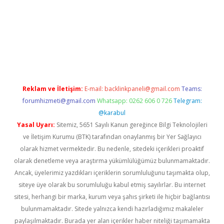
riş
famecasino giriş
ilbet giriş adresi
www.betexper.xyz/
Reklam ve İletişim:
E-mail:
backlinkpaneli@gmail.com
Teams:
forumhizmeti@gmail.com
Whatsapp: 0262 606 0 726
Telegram:
@karabul
Yasal Uyarı:
Sitemiz, 5651 Sayılı Kanun gereğince Bilgi Teknolojileri
ve İletişim Kurumu (BTK) tarafından onaylanmış bir Yer Sağlayıcı
olarak hizmet vermektedir. Bu nedenle, sitedeki içerikleri proaktif
olarak denetleme veya araştırma yükümlülüğümüz bulunmamaktadır.
Ancak, üyelerimiz yazdıkları içeriklerin sorumluluğunu taşımakta olup,
siteye üye olarak bu sorumluluğu kabul etmiş sayılırlar. Bu internet
sitesi, herhangi bir marka, kurum veya şahıs şirketi ile hiçbir bağlantısı
bulunmamaktadır. Sitede yalnızca kendi hazırladığımız makaleler
paylaşılmaktadır. Burada yer alan içerikler haber niteliği taşımamakta