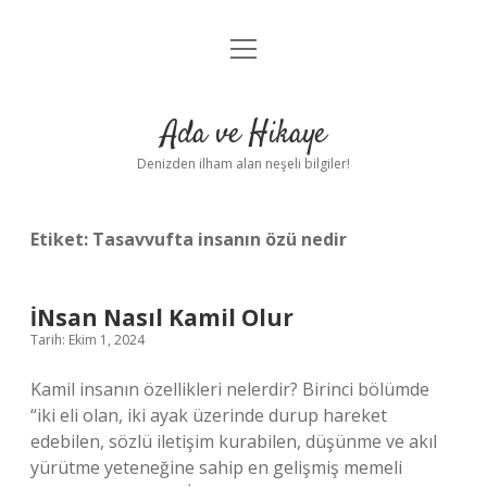
menüyü
Anasayfa
aç
Gizlilik Politikası
Ada ve Hikaye
Yasal Uyarı
Denizden ilham alan neşeli bilgiler!
Hakkımızda
Etiket:
Tasavvufta insanın özü nedir
İNsan Nasıl Kamil Olur
Tarih: Ekim 1, 2024
Kamil insanın özellikleri nelerdir? Birinci bölümde
“iki eli olan, iki ayak üzerinde durup hareket
edebilen, sözlü iletişim kurabilen, düşünme ve akıl
yürütme yeteneğine sahip en gelişmiş memeli