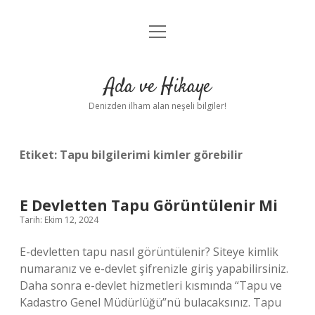
menüyü
Anasayfa
aç
Gizlilik Politikası
Ada ve Hikaye
Yasal Uyarı
Denizden ilham alan neşeli bilgiler!
Hakkımızda
Etiket:
Tapu bilgilerimi kimler görebilir
E Devletten Tapu Görüntülenir Mi
Tarih: Ekim 12, 2024
E-devletten tapu nasıl görüntülenir? Siteye kimlik
numaranız ve e-devlet şifrenizle giriş yapabilirsiniz.
Daha sonra e-devlet hizmetleri kısmında “Tapu ve
Kadastro Genel Müdürlüğü”nü bulacaksınız. Tapu