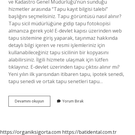
ve Kadastro Genel Müdürlüğü’nün sunduğu
hizmetler arasında “Tapu kayıt bilgisi talebi”
başlığını seçmelisiniz. Tapu görüntüsü nasıl alınır?
Tapu sicil müdürlüğüne gidip tapu fotokopisi
almanıza gerek yok! E-devlet kapısı üzerinden web
tapu sistemine giriş yaparak, taşınmaz hakkında
detaylı bilgi içeren ve resmi işlemleriniz için
kullanabileceğiniz tapu sicilinin bir kopyasını
alabilirsiniz. İlgili hizmete ulaşmak için lütfen
tıklayınız. E-devlet üzerinden tapu çıktısı alınır mı?
Yeni yılın ilk yarısından itibaren tapu, ipotek senedi,
tapu senedi ve ortak tapu senetleri tapu…
E
Devamını okuyun
Yorum Bırak
Devletten
Tapu
Görüntülenir
Mi
https://organiksigorta.com
https://batidental.com.tr