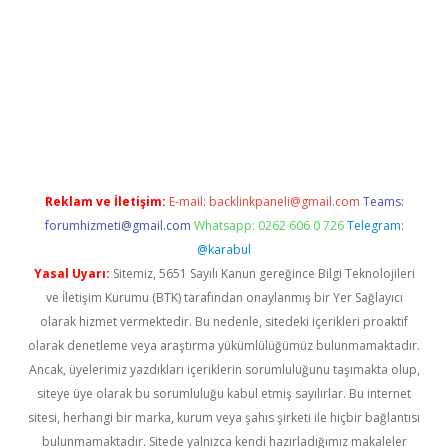
iriş
famecasino giriş
ilbet giriş adresi
www.betexper.xyz/
Reklam ve İletişim:
E-mail:
backlinkpaneli@gmail.com
Teams:
forumhizmeti@gmail.com
Whatsapp: 0262 606 0 726
Telegram:
@karabul
Yasal Uyarı:
Sitemiz, 5651 Sayılı Kanun gereğince Bilgi Teknolojileri
ve İletişim Kurumu (BTK) tarafından onaylanmış bir Yer Sağlayıcı
olarak hizmet vermektedir. Bu nedenle, sitedeki içerikleri proaktif
olarak denetleme veya araştırma yükümlülüğümüz bulunmamaktadır.
Ancak, üyelerimiz yazdıkları içeriklerin sorumluluğunu taşımakta olup,
siteye üye olarak bu sorumluluğu kabul etmiş sayılırlar. Bu internet
sitesi, herhangi bir marka, kurum veya şahıs şirketi ile hiçbir bağlantısı
bulunmamaktadır. Sitede yalnızca kendi hazırladığımız makaleler