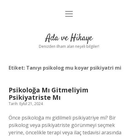
menüyü
Anasayfa
aç
Gizlilik Politikası
Ada ve Hikaye
Yasal Uyarı
Denizden ilham alan neşeli bilgiler!
Hakkımızda
Etiket:
Tanıyı psikolog mu koyar psikiyatri mi
Psikoloğa Mı Gitmeliyim
Psikiyatriste Mı
Tarih: Eylül 21, 2024
Önce psikoloğa mı gidilmeli psikiyatriye mi? Bir
psikolog veya psikiyatriste görünmeyi seçmek
yerine, öncelikle terapi veya ilaç tedavisi arasında