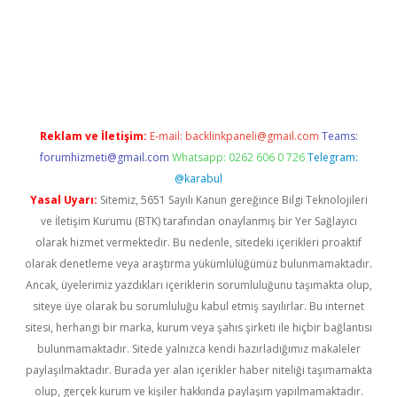
riş
famecasino giriş
ilbet giriş adresi
www.betexper.xyz/
Reklam ve İletişim:
E-mail:
backlinkpaneli@gmail.com
Teams:
forumhizmeti@gmail.com
Whatsapp: 0262 606 0 726
Telegram:
@karabul
Yasal Uyarı:
Sitemiz, 5651 Sayılı Kanun gereğince Bilgi Teknolojileri
ve İletişim Kurumu (BTK) tarafından onaylanmış bir Yer Sağlayıcı
olarak hizmet vermektedir. Bu nedenle, sitedeki içerikleri proaktif
olarak denetleme veya araştırma yükümlülüğümüz bulunmamaktadır.
Ancak, üyelerimiz yazdıkları içeriklerin sorumluluğunu taşımakta olup,
siteye üye olarak bu sorumluluğu kabul etmiş sayılırlar. Bu internet
sitesi, herhangi bir marka, kurum veya şahıs şirketi ile hiçbir bağlantısı
bulunmamaktadır. Sitede yalnızca kendi hazırladığımız makaleler
paylaşılmaktadır. Burada yer alan içerikler haber niteliği taşımamakta
olup, gerçek kurum ve kişiler hakkında paylaşım yapılmamaktadır.