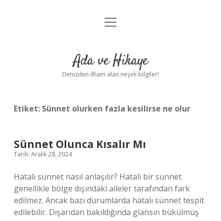
menüyü
Anasayfa
aç
Gizlilik Politikası
Ada ve Hikaye
Yasal Uyarı
Denizden ilham alan neşeli bilgiler!
Hakkımızda
Etiket:
Sünnet olurken fazla kesilirse ne olur
Sünnet Olunca Kısalır Mı
Tarih: Aralık 28, 2024
Hatalı sünnet nasıl anlaşılır? Hatalı bir sünnet
genellikle bölge dışındaki aileler tarafından fark
edilmez. Ancak bazı durumlarda hatalı sünnet tespit
edilebilir. Dışarıdan bakıldığında glansın bükülmüş