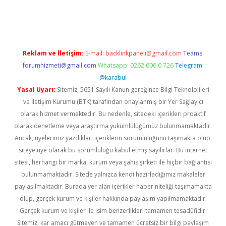
iriş
famecasino giriş
ilbet giriş adresi
www.betexper.xyz/
Reklam ve İletişim:
E-mail:
backlinkpaneli@gmail.com
Teams:
forumhizmeti@gmail.com
Whatsapp: 0262 606 0 726
Telegram:
@karabul
Yasal Uyarı:
Sitemiz, 5651 Sayılı Kanun gereğince Bilgi Teknolojileri
ve İletişim Kurumu (BTK) tarafından onaylanmış bir Yer Sağlayıcı
olarak hizmet vermektedir. Bu nedenle, sitedeki içerikleri proaktif
olarak denetleme veya araştırma yükümlülüğümüz bulunmamaktadır.
Ancak, üyelerimiz yazdıkları içeriklerin sorumluluğunu taşımakta olup,
siteye üye olarak bu sorumluluğu kabul etmiş sayılırlar. Bu internet
sitesi, herhangi bir marka, kurum veya şahıs şirketi ile hiçbir bağlantısı
bulunmamaktadır. Sitede yalnızca kendi hazırladığımız makaleler
paylaşılmaktadır. Burada yer alan içerikler haber niteliği taşımamakta
olup, gerçek kurum ve kişiler hakkında paylaşım yapılmamaktadır.
Gerçek kurum ve kişiler ile isim benzerlikleri tamamen tesadüfidir.
Sitemiz, kar amacı gütmeyen ve tamamen ücretsiz bir bilgi paylaşım