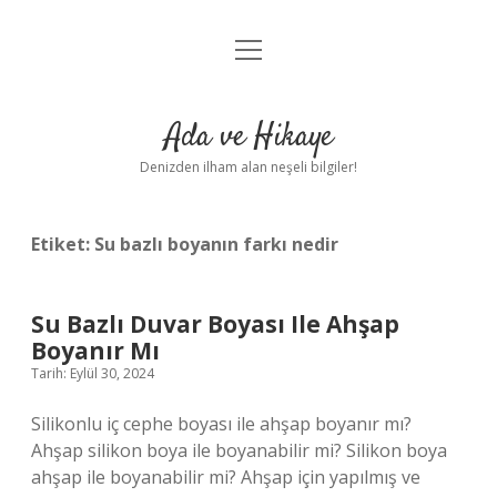
menüyü
Anasayfa
aç
Gizlilik Politikası
Ada ve Hikaye
Yasal Uyarı
Denizden ilham alan neşeli bilgiler!
Hakkımızda
Etiket:
Su bazlı boyanın farkı nedir
Su Bazlı Duvar Boyası Ile Ahşap
Boyanır Mı
Tarih: Eylül 30, 2024
Silikonlu iç cephe boyası ile ahşap boyanır mı?
Ahşap silikon boya ile boyanabilir mi? Silikon boya
ahşap ile boyanabilir mi? Ahşap için yapılmış ve