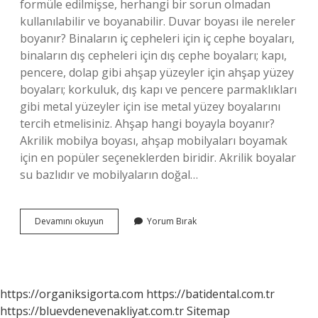
formüle edilmişse, herhangi bir sorun olmadan
kullanılabilir ve boyanabilir. Duvar boyası ile nereler
boyanır? Binaların iç cepheleri için iç cephe boyaları,
binaların dış cepheleri için dış cephe boyaları; kapı,
pencere, dolap gibi ahşap yüzeyler için ahşap yüzey
boyaları; korkuluk, dış kapı ve pencere parmaklıkları
gibi metal yüzeyler için ise metal yüzey boyalarını
tercih etmelisiniz. Ahşap hangi boyayla boyanır?
Akrilik mobilya boyası, ahşap mobilyaları boyamak
için en popüler seçeneklerden biridir. Akrilik boyalar
su bazlıdır ve mobilyaların doğal…
Su
Devamını okuyun
Yorum Bırak
Bazlı
Duvar
Boyası
Ile
Ahşap
https://organiksigorta.com
https://batidental.com.tr
Boyanır
https://bluevdenevenakliyat.com.tr
Sitemap
Mı