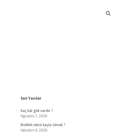
Sidebar
Son Yazılar
ilbet yeni giriş
fame
Kaç kat gök vardır ?
Ağustos 7, 2026
Bisiklet vitesi kaçta olmalı ?
Ağustos 6, 2026