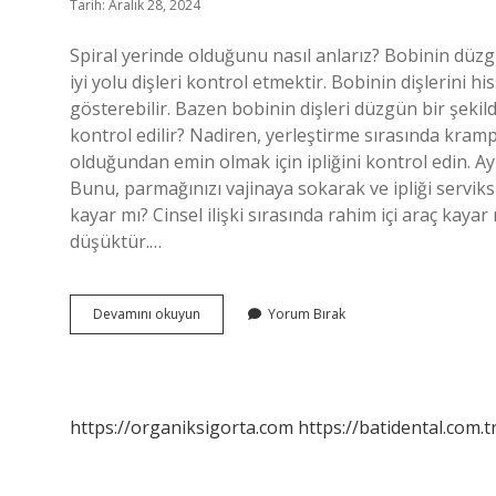
Tarih: Aralık 28, 2024
Spiral yerinde olduğunu nasıl anlarız? Bobinin düzgün
iyi yolu dişleri kontrol etmektir. Bobinin dişlerini 
gösterebilir. Bazen bobinin dişleri düzgün bir şekilde
kontrol edilir? Nadiren, yerleştirme sırasında kramp 
olduğundan emin olmak için ipliğini kontrol edin. Ay
Bunu, parmağınızı vajinaya sokarak ve ipliği serviksi
kayar mı? Cinsel ilişki sırasında rahim içi araç kayar 
düşüktür.…
Spiral
Devamını okuyun
Yorum Bırak
Nasıl
Belli
Olur
https://organiksigorta.com
https://batidental.com.t