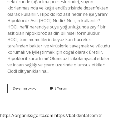
sektöründe (ağartma proseslerinde), suyun
klorlanmasında ve kağıt endüstrisinde dezenfektan
olarak kullanılır. Hipokloröz asit nedir ne işe yarar?
Hipokloröz Asit (HOCl) Nedir? Ne için kullanılır?
HOCl, hafif narenciye suyu yoğunluğunda zayıf bir
asit olan hipokloröz asidin bilimsel formülüdür.
HOCl, tüm memelilerin beyaz kan hücreleri
tarafından bakteri ve virüslerle savaşmak ve vücudu
korumak ve iyileştirmek için doğal olarak üretilir.
Hipoklorit zararlı mı? Olumsuz fizikokimyasal etkiler
ve insan sağlığı ve çevre üzerinde olumsuz etkiler:
Ciddi cilt yanıklarına…
Hipoklorit
Devamını okuyun
8 Yorum
Asit
Ne
Işe
Yarar
https://organiksigorta.com
https://batidental.com.tr