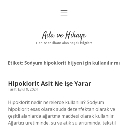
menüyü
Anasayfa
aç
Gizlilik Politikası
Ada ve Hikaye
Yasal Uyarı
Denizden ilham alan neşeli bilgiler!
Hakkımızda
Etiket:
Sodyum hipoklorit hijyen için kullanılır mı
Hipoklorit Asit Ne Işe Yarar
Tarih: Eylül 9, 2024
Hipoklorit nedir nerelerde kullanılır? Sodyum
hipoklorit esas olarak suda dezenfektan olarak ve
çeşitli alanlarda ağartma maddesi olarak kullanılır.
Ağartıcı üretiminde, su ve atık su arıtımında, tekstil