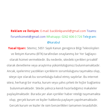
iriş
famecasino giriş
ilbet giriş adresi
www.betexper.xyz/
Reklam ve İletişim:
E-mail:
backlinkpaneli@gmail.com
Teams:
forumhizmeti@gmail.com
Whatsapp: 0262 606 0 726
Telegram:
@karabul
Yasal Uyarı:
Sitemiz, 5651 Sayılı Kanun gereğince Bilgi Teknolojileri
ve İletişim Kurumu (BTK) tarafından onaylanmış bir Yer Sağlayıcı
olarak hizmet vermektedir. Bu nedenle, sitedeki içerikleri proaktif
olarak denetleme veya araştırma yükümlülüğümüz bulunmamaktadır.
Ancak, üyelerimiz yazdıkları içeriklerin sorumluluğunu taşımakta olup,
siteye üye olarak bu sorumluluğu kabul etmiş sayılırlar. Bu internet
sitesi, herhangi bir marka, kurum veya şahıs şirketi ile hiçbir bağlantısı
bulunmamaktadır. Sitede yalnızca kendi hazırladığımız makaleler
paylaşılmaktadır. Burada yer alan içerikler haber niteliği taşımamakta
olup, gerçek kurum ve kişiler hakkında paylaşım yapılmamaktadır.
Gerçek kurum ve kişiler ile isim benzerlikleri tamamen tesadüfidir.