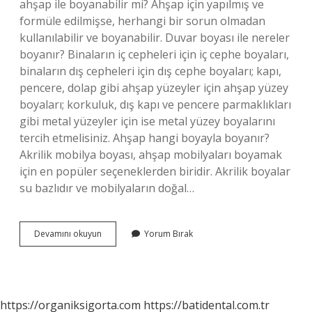
ahşap ile boyanabilir mi? Ahşap için yapılmış ve
formüle edilmişse, herhangi bir sorun olmadan
kullanılabilir ve boyanabilir. Duvar boyası ile nereler
boyanır? Binaların iç cepheleri için iç cephe boyaları,
binaların dış cepheleri için dış cephe boyaları; kapı,
pencere, dolap gibi ahşap yüzeyler için ahşap yüzey
boyaları; korkuluk, dış kapı ve pencere parmaklıkları
gibi metal yüzeyler için ise metal yüzey boyalarını
tercih etmelisiniz. Ahşap hangi boyayla boyanır?
Akrilik mobilya boyası, ahşap mobilyaları boyamak
için en popüler seçeneklerden biridir. Akrilik boyalar
su bazlıdır ve mobilyaların doğal…
Su
Devamını okuyun
Yorum Bırak
Bazlı
Duvar
Boyası
Ile
Ahşap
https://organiksigorta.com
https://batidental.com.tr
Boyanır