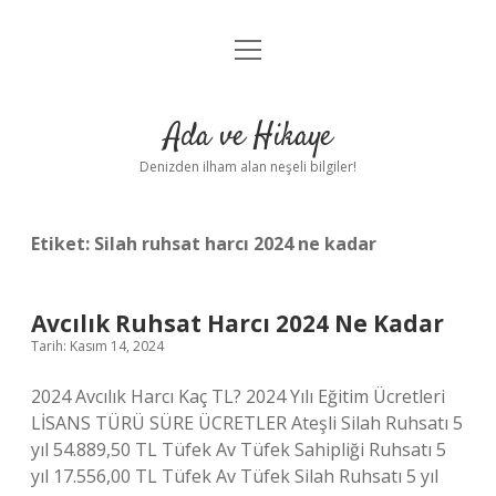
menüyü
Anasayfa
aç
Gizlilik Politikası
Ada ve Hikaye
Yasal Uyarı
Denizden ilham alan neşeli bilgiler!
Hakkımızda
Etiket:
Silah ruhsat harcı 2024 ne kadar
Avcılık Ruhsat Harcı 2024 Ne Kadar
Tarih: Kasım 14, 2024
2024 Avcılık Harcı Kaç TL? 2024 Yılı Eğitim Ücretleri
LİSANS TÜRÜ SÜRE ÜCRETLER Ateşli Silah Ruhsatı 5
yıl 54.889,50 TL Tüfek Av Tüfek Sahipliği Ruhsatı 5
yıl 17.556,00 TL Tüfek Av Tüfek Silah Ruhsatı 5 yıl