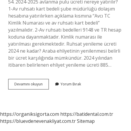
54. 2024-2025 avlanma pulu ücreti nereye yatırılır?
1-Av ruhsatı kart bedeli şube müdürlüğü dolaşım
hesabına yatırılırken açıklama kısmına “Avcı TC
Kimlik Numarası ve av ruhsatı kart bedeli”
yazılmalıdır. 2-Av ruhsatı bedelleri 9148 ve TR hesap
koduna dayanmaktadır. Kimlik numarası ile
yatırılması gerekmektedir. Ruhsat yenileme ücreti
2024 ne kadar? Araba ehliyetinin yenilenmesi belirli
bir ücret karşılığında mümkündür. 2024 yılından
itibaren belirlenen ehliyet yenileme ücreti 885…
Avcılık
Devamını okuyun
Yorum Bırak
Ruhsat
Harcı
2024
Ne
Kadar
https://organiksigorta.com
https://batidental.com.tr
https://bluevdenevenakliyat.com.tr
Sitemap