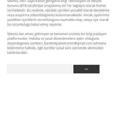
Sitemiz, 5651 Sayılı Kanun gereğince Bilgi Teknolojileri ve İletişim
Kurumu (BTK) tarafından onaylanmış bir Yer Sağlayıcı olarak hizmet
vermektedir. Bu nedenle, sitedeki içerikleri proaktif olarak denetleme
veya araştırma yükümlülüğümüz bulunmamaktadır. Ancak, üyelerimiz
yazdıkları içeriklerin sorumluluğunu taşımakta olup, siteye üye olarak
bu sorumluluğu kabul etmiş sayılırlar.
Sitemiz, kar amacı gütmeyen ve tamamen ücretsiz bir bilgi paylaşım
platformudur. Hukuka ve yasal düzenlemelere aykırı olduğunu
düşündüğünüz içerikleri,
backlinkpanelicomtr@gmail.com
adresine
bildirmeniz halinde, ilgili içerikler yasal süre içerisinde sitemizden
kaldırılacaktır.
Arama
iriş
famecasino giriş
ilbet giriş adresi
www.betexper.xyz/