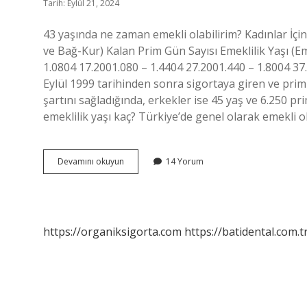
Tarih: Eylül 21, 2024
43 yaşında ne zaman emekli olabilirim? Kadınlar İç
ve Bağ-Kur) Kalan Prim Gün Sayısı Emeklilik Yaşı (
1.0804 17.2001.080 – 1.4404 27.2001.440 – 1.8004 37
Eylül 1999 tarihinden sonra sigortaya giren ve pri
şartını sağladığında, erkekler ise 45 yaş ve 6.250 p
emeklilik yaşı kaç? Türkiye’de genel olarak emekli o
43
Devamını okuyun
14 Yorum
Yaşında
Emekli
Olabilir
Mi
https://organiksigorta.com
https://batidental.com.t