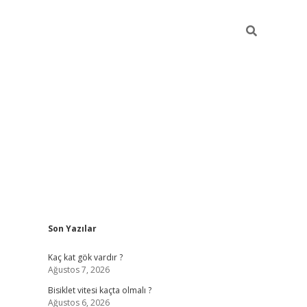
Sidebar
Son Yazılar
ilbet yeni giriş
fame
Kaç kat gök vardır ?
Ağustos 7, 2026
Bisiklet vitesi kaçta olmalı ?
Ağustos 6, 2026