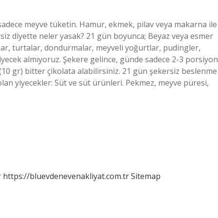
sadece meyve tüketin. Hamur, ekmek, pilav veya makarna ile
rsiz diyette neler yasak? 21 gün boyunca; Beyaz veya esmer
lar, turtalar, dondurmalar, meyveli yoğurtlar, pudingler,
 yiyecek almıyoruz. Şekere gelince, günde sadece 2-3 porsiyon
10 gr) bitter çikolata alabilirsiniz. 21 gün şekersiz beslenme
lan yiyecekler: Süt ve süt ürünleri. Pekmez, meyve püresi,
r
https://bluevdenevenakliyat.com.tr
Sitemap