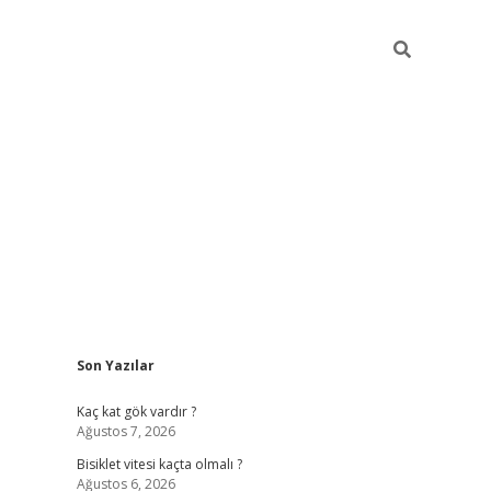
Sidebar
Son Yazılar
ilbet yeni giriş
fam
Kaç kat gök vardır ?
Ağustos 7, 2026
Bisiklet vitesi kaçta olmalı ?
Ağustos 6, 2026