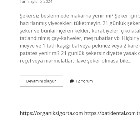
Tarih: Eylül 6, 2024
Şekersiz beslenmede makarna yenir mi? Şeker için 
hazırlanmış yiyecekleri tüketmeyin. 21 günlük şeke
şeker ve bunları içeren kekler, kurabiyeler, çikolata
tatlandırılmış çay-kahveler, meşrubatlar vb. Hiçbir
meyve ve 1 tatlı kaşığı bal veya pekmez veya 2 kare (
patates yenir mi? 21 günlük şekersiz diyette yasak o
reçel veya marmelatlar, ilave şeker olmasa bile.…
21
Devamını okuyun
12 Yorum
Gün
Şekersiz
Diyette
Makarna
Yenir
https://organiksigorta.com
https://batidental.com.t
Mi