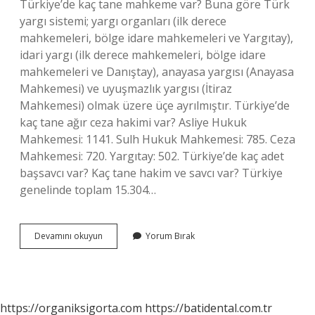
Türkiye’de kaç tane mahkeme var? Buna göre Türk
yargı sistemi; yargı organları (ilk derece
mahkemeleri, bölge idare mahkemeleri ve Yargıtay),
idari yargı (ilk derece mahkemeleri, bölge idare
mahkemeleri ve Danıştay), anayasa yargısı (Anayasa
Mahkemesi) ve uyuşmazlık yargısı (İtiraz
Mahkemesi) olmak üzere üçe ayrılmıştır. Türkiye’de
kaç tane ağır ceza hakimi var? Asliye Hukuk
Mahkemesi: 1141. Sulh Hukuk Mahkemesi: 785. Ceza
Mahkemesi: 720. Yargıtay: 502. Türkiye’de kaç adet
başsavcı var? Kaç tane hakim ve savcı var? Türkiye
genelinde toplam 15.304…
Türkiyede
Devamını okuyun
Yorum Bırak
Kaç
Tane
Yargıç
Var
https://organiksigorta.com
https://batidental.com.tr