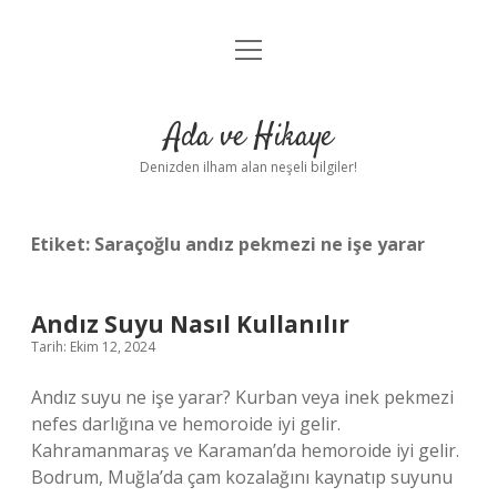
menüyü
Anasayfa
aç
Gizlilik Politikası
Ada ve Hikaye
Yasal Uyarı
Denizden ilham alan neşeli bilgiler!
Hakkımızda
Etiket:
Saraçoğlu andız pekmezi ne işe yarar
Andız Suyu Nasıl Kullanılır
Tarih: Ekim 12, 2024
Andız suyu ne işe yarar? Kurban veya inek pekmezi
nefes darlığına ve hemoroide iyi gelir.
Kahramanmaraş ve Karaman’da hemoroide iyi gelir.
Bodrum, Muğla’da çam kozalağını kaynatıp suyunu