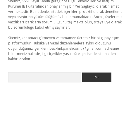
Sitemiz, 5651 Sayılı Kanun gereğince Bilgi Teknolojileri ve İletişim
Kurumu (BTK) tarafından onaylanmış bir Yer Sağlayıcı olarak hizmet
vermektedir. Bu nedenle, sitedeki içerikleri proaktif olarak denetleme
veya araştırma yükümlülüğümüz bulunmamaktadır. Ancak, üyelerimiz
yazdıkları içeriklerin sorumluluğunu taşımakta olup, siteye üye olarak
bu sorumluluğu kabul etmiş sayılırlar.
Sitemiz, kar amacı gütmeyen ve tamamen ücretsiz bir bilgi paylaşım
platformudur. Hukuka ve yasal düzenlemelere aykırı olduğunu
düşündüğünüz içerikleri,
backlinkpanelicomtr@gmail.com
adresine
bildirmeniz halinde, ilgili içerikler yasal süre içerisinde sitemizden
kaldırılacaktır.
Arama
iriş
famecasino giriş
ilbet giriş adresi
www.betexper.xyz/