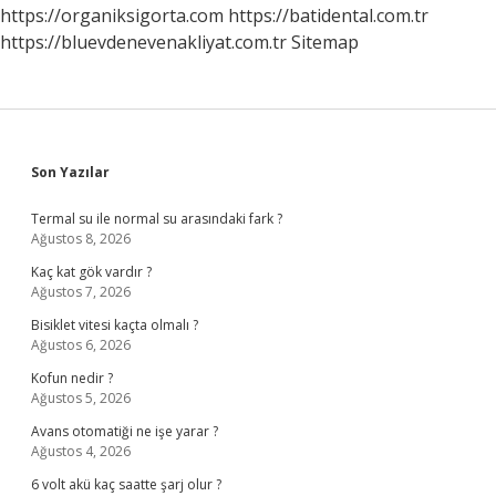
Soruları
https://organiksigorta.com
https://batidental.com.tr
https://bluevdenevenakliyat.com.tr
Sitemap
Sidebar
Son Yazılar
Termal su ile normal su arasındaki fark ?
Ağustos 8, 2026
Kaç kat gök vardır ?
Ağustos 7, 2026
Bisiklet vitesi kaçta olmalı ?
Ağustos 6, 2026
Kofun nedir ?
Ağustos 5, 2026
Avans otomatiği ne işe yarar ?
Ağustos 4, 2026
6 volt akü kaç saatte şarj olur ?