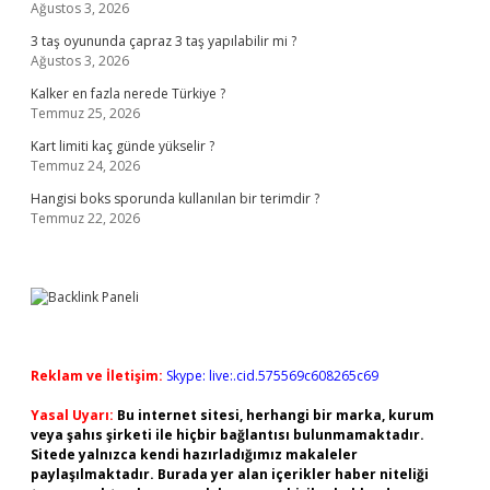
Ağustos 3, 2026
3 taş oyununda çapraz 3 taş yapılabilir mi ?
Ağustos 3, 2026
Kalker en fazla nerede Türkiye ?
Temmuz 25, 2026
Kart limiti kaç günde yükselir ?
Temmuz 24, 2026
Hangisi boks sporunda kullanılan bir terimdir ?
Temmuz 22, 2026
Reklam ve İletişim:
Skype: live:.cid.575569c608265c69
Yasal Uyarı:
Bu internet sitesi, herhangi bir marka, kurum
veya şahıs şirketi ile hiçbir bağlantısı bulunmamaktadır.
Sitede yalnızca kendi hazırladığımız makaleler
paylaşılmaktadır. Burada yer alan içerikler haber niteliği