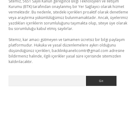
Sitemiz, 5651 Sayılı Kanun gereğince Bilgi Teknolojileri ve İletişim
Kurumu (BTK) tarafından onaylanmış bir Yer Sağlayıcı olarak hizmet
vermektedir. Bu nedenle, sitedeki içerikleri proaktif olarak denetleme
veya araştırma yükümlülüğümüz bulunmamaktadır. Ancak, üyelerimiz
yazdıkları içeriklerin sorumluluğunu taşımakta olup, siteye üye olarak
bu sorumluluğu kabul etmiş sayılırlar.
Sitemiz, kar amacı gütmeyen ve tamamen ücretsiz bir bilgi paylaşım
platformudur. Hukuka ve yasal düzenlemelere aykırı olduğunu
düşündüğünüz içerikleri,
backlinkpanelicomtr@gmail.com
adresine
bildirmeniz halinde, ilgili içerikler yasal süre içerisinde sitemizden
kaldırılacaktır.
Arama
iriş
famecasino giriş
ilbet giriş adresi
www.betexper.xyz/