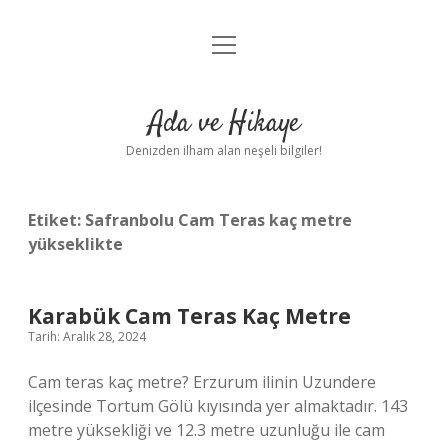
menüyü
Anasayfa
aç
Gizlilik Politikası
Ada ve Hikaye
Yasal Uyarı
Denizden ilham alan neşeli bilgiler!
Hakkımızda
Etiket:
Safranbolu Cam Teras kaç metre
yükseklikte
Karabük Cam Teras Kaç Metre
Tarih: Aralık 28, 2024
Cam teras kaç metre? Erzurum ilinin Uzundere
ilçesinde Tortum Gölü kıyısında yer almaktadır. 143
metre yüksekliği ve 12.3 metre uzunluğu ile cam