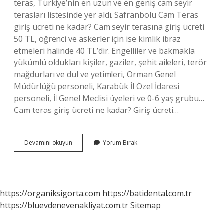
teras, Türkiye’nin en uzun ve en geniş cam seyir
terasları listesinde yer aldı. Safranbolu Cam Teras
giriş ücreti ne kadar? Cam seyir terasına giriş ücreti
50 TL, öğrenci ve askerler için ise kimlik ibraz
etmeleri halinde 40 TL’dir. Engelliler ve bakmakla
yükümlü oldukları kişiler, gaziler, şehit aileleri, terör
mağdurları ve dul ve yetimleri, Orman Genel
Müdürlüğü personeli, Karabük İl Özel İdaresi
personeli, İl Genel Meclisi üyeleri ve 0-6 yaş grubu…
Cam teras giriş ücreti ne kadar? Giriş ücreti…
Karabük
Devamını okuyun
Yorum Bırak
Cam
Teras
Kaç
Metre
https://organiksigorta.com
https://batidental.com.tr
https://bluevdenevenakliyat.com.tr
Sitemap